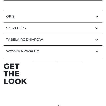
keyboard_arrow_down
OPIS
keyboard_arrow_down
SZCZEGÓŁY
keyboard_arrow_down
TABELA ROZMIARÓW
keyboard_arrow_down
WYSYŁKA ZWROTY
GET
THE
LOOK