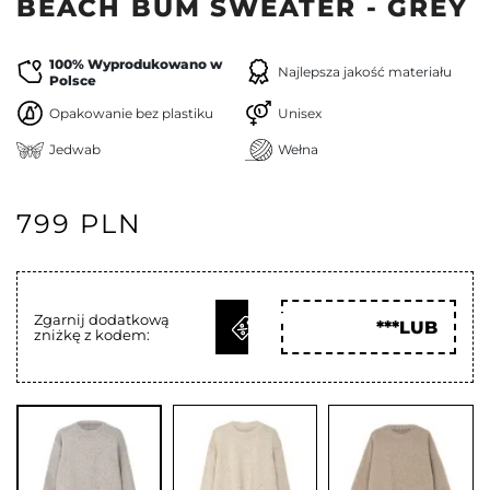
BEACH BUM SWEATER - GREY
100% Wyprodukowano w
Najlepsza jakość materiału
Polsce
Opakowanie bez plastiku
Unisex
Jedwab
Wełna
799 PLN
ODBIERZ
Zgarnij dodatkową
***LUB
zniżkę z kodem:
KOD