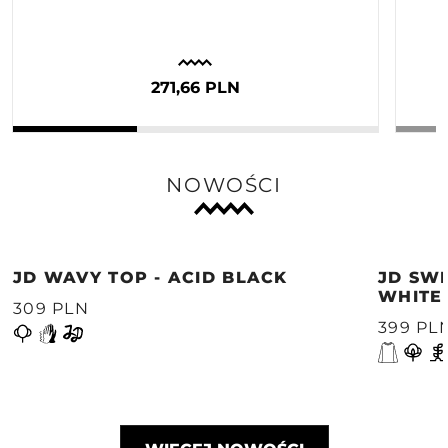
271,66 PLN
NOWOŚCI
JD WAVY TOP - ACID BLACK
JD SWE
WHITE
309 PLN
399 PL