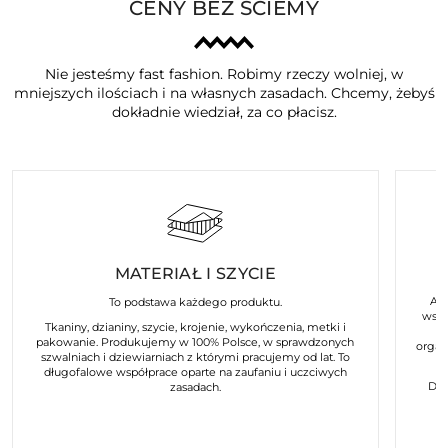
CENY BEZ ŚCIEMY
Nie jesteśmy fast fashion. Robimy rzeczy wolniej, w
mniejszych ilościach i na własnych zasadach. Chcemy, żebyś
dokładnie wiedział, za co płacisz.
MATERIAŁ I SZYCIE
Art
To podstawa każdego produktu.
wspó
Tkaniny, dzianiny, szycie, krojenie, wykończenia, metki i
pakowanie. Produkujemy w 100% Polsce, w sprawdzonych
organ
szwalniach i dziewiarniach z którymi pracujemy od lat. To
długofalowe współprace oparte na zaufaniu i uczciwych
Dla
zasadach.