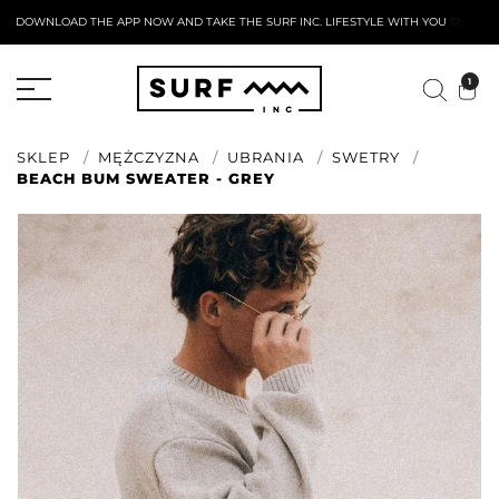
DOWNLOAD THE APP NOW AND TAKE THE SURF INC. LIFESTYLE WITH YOU
🤍
AKTYWNY FORMULARZ ZWROTU
1
SKLEP
MĘŻCZYZNA
UBRANIA
SWETRY
BEACH BUM SWEATER - GREY