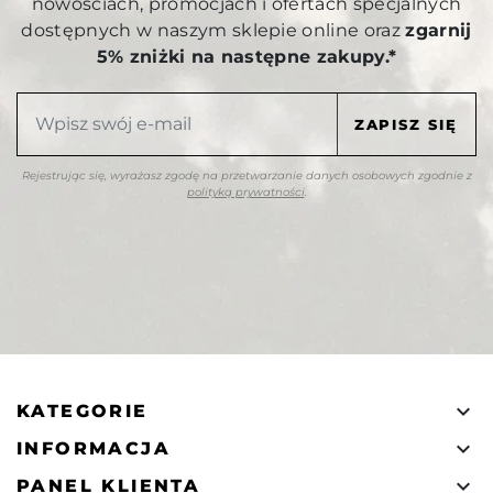
nowościach, promocjach i ofertach specjalnych
dostępnych w naszym sklepie online oraz
zgarnij
5% zniżki na następne zakupy.*
Rejestrując się, wyrażasz zgodę na przetwarzanie danych osobowych zgodnie z
polityką prywatności
.

KATEGORIE

INFORMACJA

PANEL KLIENTA