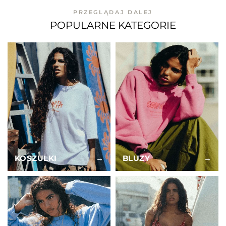
PRZEGLĄDAJ DALEJ
POPULARNE KATEGORIE
KOSZULKI
→
BLUZY
→