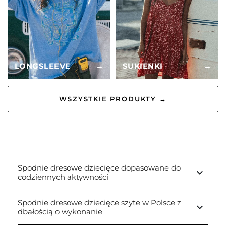
LONGSLEEVE
→
SUKIENKI
→
WSZYSTKIE PRODUKTY →
Spodnie dresowe dziecięce dopasowane do
keyboard_arrow_down
codziennych aktywności
Spodnie dresowe dziecięce szyte w Polsce z
keyboard_arrow_down
dbałością o wykonanie