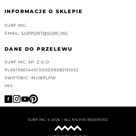
INFORMACJE O SKLEPIE
SURF INC.
EMAIL:
SUPPORT@SURF.INC
DANE DO PRZELEWU
SURF INC. SP. Z O.O.
PL66105014451000009082151052
SWIFT/BIC: INGBPLPW
ING
SURF.INC © 2026 | ALL RIGHTS RESERVED