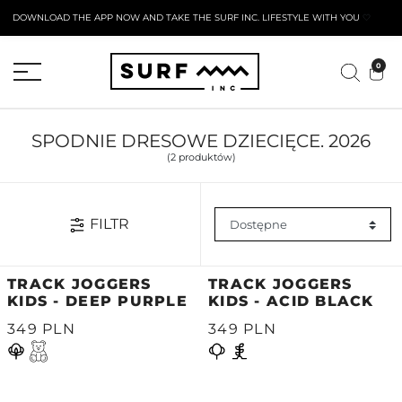
DOWNLOAD THE APP NOW AND TAKE THE SURF INC. LIFESTYLE WITH YOU
🤍
AKTYWNY FORMULARZ ZWROTU
0
SPODNIE DRESOWE DZIECIĘCE. 2026
(2 produktów)
FILTR
TRACK JOGGERS
TRACK JOGGERS
KIDS - DEEP PURPLE
KIDS - ACID BLACK
349 PLN
349 PLN