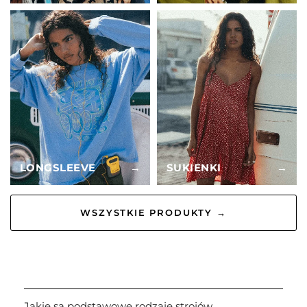
LONGSLEEVE
→
SUKIENKI
→
WSZYSTKIE PRODUKTY →
Jakie są podstawowe rodzaje strojów