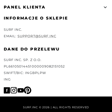

PANEL KLIENTA
INFORMACJE O SKLEPIE
SURF INC.
EMAIL:
SUPPORT@SURF.INC
DANE DO PRZELEWU
SURF INC. SP. Z O.O.
PL66105014451000009082151052
SWIFT/BIC: INGBPLPW
ING
SURF.INC © 2026 | ALL RIGHTS RESERVED