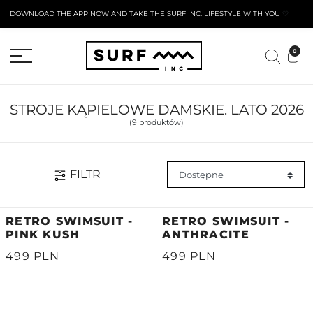
DOWNLOAD THE APP NOW AND TAKE THE SURF INC. LIFESTYLE WITH YOU
🤍
AKTYWNY FORMULARZ ZWROTU
0
STROJE KĄPIELOWE DAMSKIE. LATO 2026
(9 produktów)
FILTR
RETRO SWIMSUIT -
RETRO SWIMSUIT -
PINK KUSH
ANTHRACITE
499 PLN
499 PLN