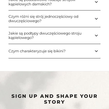
keyboard_arrow_down
kąpielowych damskich?
Czym różni się strój jednoczęściowy od
keyboard_arrow_down
dwuczęściowego?
Jakie są podtypy dwuczęściowego stroju
keyboard_arrow_down
kąpielowego?
keyboard_arrow_down
Czym charakteryzuje się bikini?
SIGN UP AND SHAPE YOUR
STORY