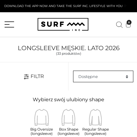
DOWNLOAD THE APP NOW AND TAKE THE SURF INC. LIFESTYLE WITH YOU
🤍
AKTYWNY FORMULARZ ZWROTU
0
LONGSLEEVE MĘSKIE. LATO 2026
(33 produktów)
FILTR
Wybierz swój ulubiony shape
Big Oversize
Box Shape
Regular Shape
(longsleeve)
(longsleeve)
(longsleeve)