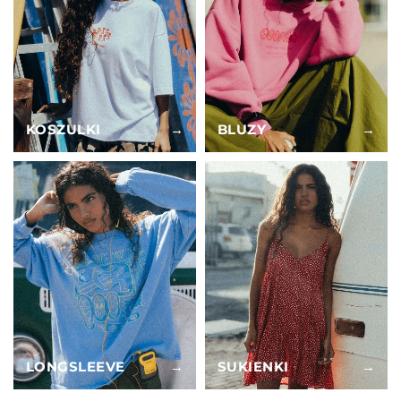
KOSZULKI
→
BLUZY
→
LONGSLEEVE
→
SUKIENKI
→