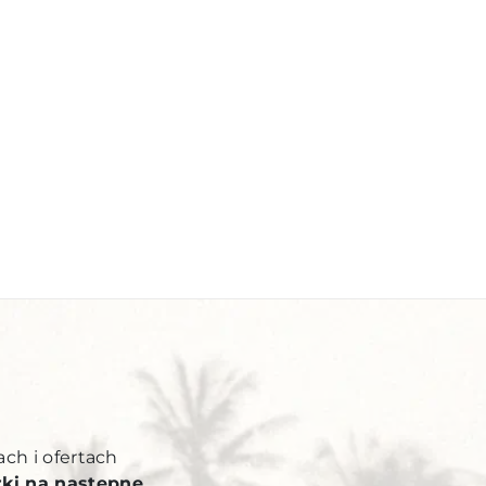
Y
ach i ofertach
żki na następne