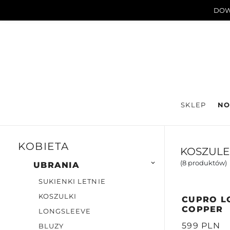
DOWN
SKLEP
NO
KOBIETA
KOSZULE 
(8 produktów)

UBRANIA
SUKIENKI LETNIE
KOSZULKI
CUPRO LO
COPPER
LONGSLEEVE
599 PLN
BLUZY