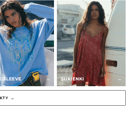
GSLEEVE
→
SUKIENKI
→
KTY →