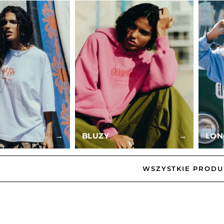
I
→
BLUZY
→
LON
WSZYSTKIE PRODU