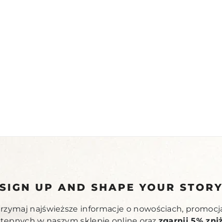
SIGN UP AND SHAPE YOUR STOR
otrzymaj najświeższe informacje o nowościach, promocj
stępnych w naszym sklepie online oraz
zgarnij 5% zni