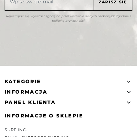
Rejestrując się, wyrażasz zgodę na przetwarzanie danych osobowych zgodnie z
polityką prywatności
.

KATEGORIE

INFORMACJA

PANEL KLIENTA
INFORMACJE O SKLEPIE
SURF INC.