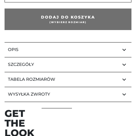
DODAJ DO KOSZYKA
(WYBIERZ ROZMIAR)
keyboard_arrow_down
OPIS
keyboard_arrow_down
SZCZEGÓŁY
keyboard_arrow_down
TABELA ROZMIARÓW
keyboard_arrow_down
WYSYŁKA ZWROTY
GET
THE
LOOK