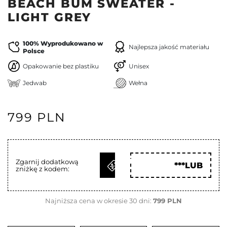
BEACH BUM SWEATER -
LIGHT GREY
100% Wyprodukowano w
Najlepsza jakość materiału
Polsce
Opakowanie bez plastiku
Unisex
Jedwab
Wełna
799 PLN
ODBIERZ
Zgarnij dodatkową
***LUB
zniżkę z kodem:
KOD
Najniższa cena w okresie 30 dni:
799 PLN