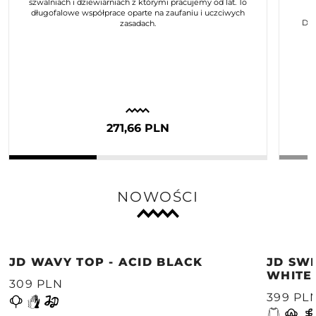
szwalniach i dziewiarniach z którymi pracujemy od lat. To
długofalowe współprace oparte na zaufaniu i uczciwych
Dla
zasadach.
271,66 PLN
NOWOŚCI
JD WAVY TOP - ACID BLACK
JD SWE
WHITE
309 PLN
399 PL