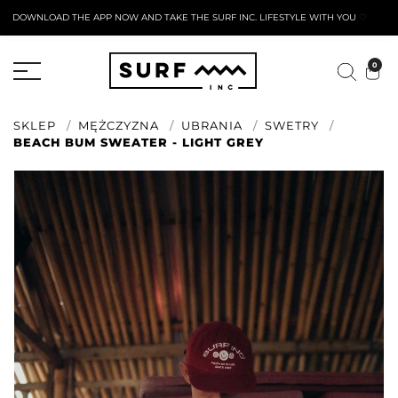
DOWNLOAD THE APP NOW AND TAKE THE SURF INC. LIFESTYLE WITH YOU
🤍
AKTYWNY FORMULARZ ZWROTU
0
SKLEP
MĘŻCZYZNA
UBRANIA
SWETRY
BEACH BUM SWEATER - LIGHT GREY