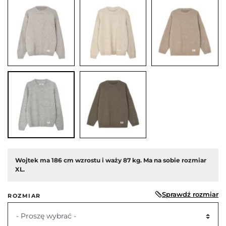
edni
Wojtek ma 186 cm wzrostu i waży 87 kg. Ma na sobie rozmiar
XL.
Sprawdź rozmiar
ROZMIAR
- Proszę wybrać -