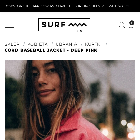
DOWNLOAD THE APP NOW AND TAKE THE SURF INC. LIFESTYLE WITH YOU
🤍
AKTYWNY FORMULARZ ZWROTU
0
SKLEP
KOBIETA
UBRANIA
KURTKI
CORD BASEBALL JACKET - DEEP PINK