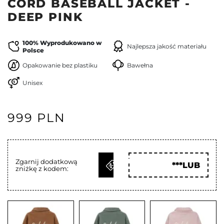
CORD BASEBALL JACKET -
DEEP PINK
100% Wyprodukowano w
Najlepsza jakość materiału
Polsce
Opakowanie bez plastiku
Bawełna
Unisex
999 PLN
ODBIERZ
Zgarnij dodatkową
***LUB
zniżkę z kodem:
KOD