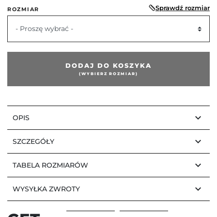
Sprawdź rozmiar
ROZMIAR
- Proszę wybrać -
DODAJ DO KOSZYKA
(WYBIERZ ROZMIAR)
keyboard_arrow_down
OPIS
keyboard_arrow_down
SZCZEGÓŁY
keyboard_arrow_down
TABELA ROZMIARÓW
keyboard_arrow_down
WYSYŁKA ZWROTY