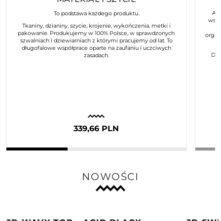
Art
To podstawa każdego produktu.
wspó
Tkaniny, dzianiny, szycie, krojenie, wykończenia, metki i
pakowanie. Produkujemy w 100% Polsce, w sprawdzonych
organ
szwalniach i dziewiarniach z którymi pracujemy od lat. To
długofalowe współprace oparte na zaufaniu i uczciwych
Dla
zasadach.
339,66 PLN
NOWOŚCI