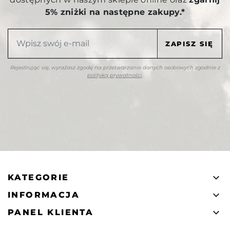
5% zniżki na następne zakupy.*
Rejestrując się, wyrażasz zgodę na przetwarzanie danych osobowych zgodnie z
polityką prywatności
.

KATEGORIE

INFORMACJA

PANEL KLIENTA