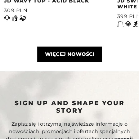
JD WAVY TOP - ACID BLACK
JD SWE
WHITE
309 PLN
399 PL
WIĘCEJ NOWOŚCI
SIGN UP AND SHAPE YOUR
STORY
Zapisz się i otrzymaj najświeższe informacje o
nowościach, promocjach i ofertach specjalnych
dostępnych w naszym sklepie online oraz
zgarnij