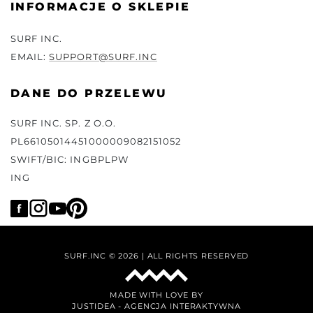
INFORMACJE O SKLEPIE
SURF INC.
EMAIL:
SUPPORT@SURF.INC
DANE DO PRZELEWU
SURF INC. SP. Z O.O.
PL66105014451000009082151052
SWIFT/BIC: INGBPLPW
ING
SURF.INC © 2026 | ALL RIGHTS RESERVED
MADE WITH LOVE BY
JUSTIDEA
-
AGENCJA INTERAKTYWNA