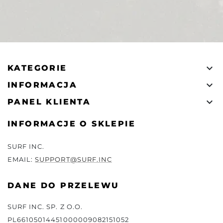

KATEGORIE

INFORMACJA

PANEL KLIENTA
INFORMACJE O SKLEPIE
SURF INC.
EMAIL:
SUPPORT@SURF.INC
DANE DO PRZELEWU
SURF INC. SP. Z O.O.
PL66105014451000009082151052