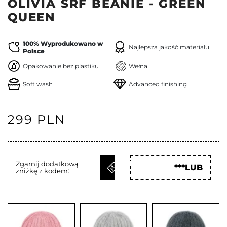
OLIVIA SRF BEANIE - GREEN
QUEEN
100% Wyprodukowano w
Najlepsza jakość materiału
Polsce
Opakowanie bez plastiku
Wełna
Soft wash
Advanced finishing
299 PLN
ODBIERZ
Zgarnij dodatkową
***LUB
zniżkę z kodem:
KOD