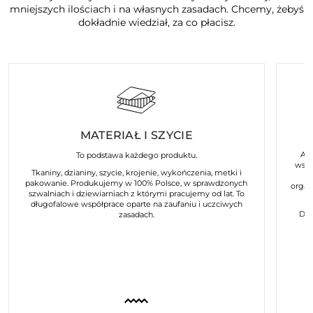
mniejszych ilościach i na własnych zasadach. Chcemy, żebyś
dokładnie wiedział, za co płacisz.
MATERIAŁ I SZYCIE
Art
To podstawa każdego produktu.
wspó
Tkaniny, dzianiny, szycie, krojenie, wykończenia, metki i
pakowanie. Produkujemy w 100% Polsce, w sprawdzonych
organ
szwalniach i dziewiarniach z którymi pracujemy od lat. To
długofalowe współprace oparte na zaufaniu i uczciwych
Dla
zasadach.