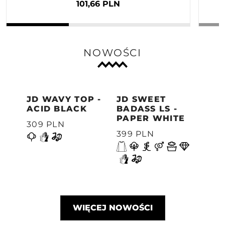
101,66 PLN
NOWOŚCI
JD WAVY TOP -
JD SWEET
WAV
ACID BLACK
BADASS LS -
WID
PAPER WHITE
PA
309 PLN
399 PLN
309
Poprzedni
WIĘCEJ NOWOŚCI