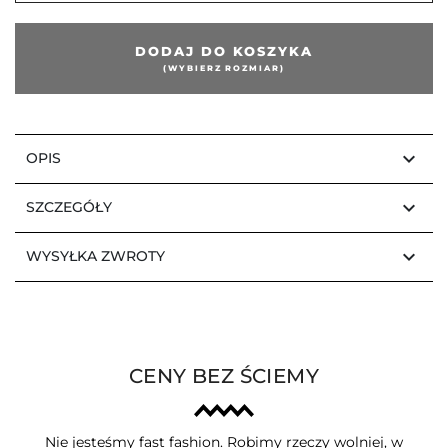
DODAJ DO KOSZYKA
(WYBIERZ ROZMIAR)
keyboard_arrow_down
OPIS
keyboard_arrow_down
SZCZEGÓŁY
keyboard_arrow_down
WYSYŁKA ZWROTY
CENY BEZ ŚCIEMY
Nie jesteśmy fast fashion. Robimy rzeczy wolniej, w