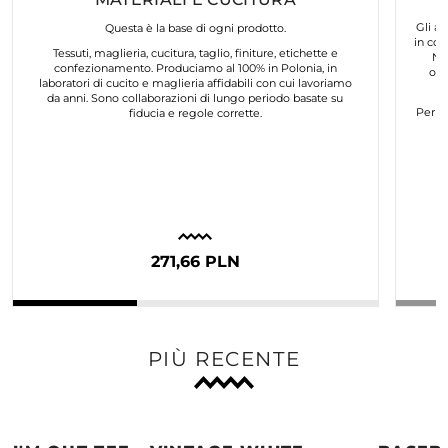
Gli ar
Questa è la base di ogni prodotto.
in col
Tessuti, maglieria, cucitura, taglio, finiture, etichette e
No
confezionamento. Produciamo al 100% in Polonia, in
org
laboratori di cucito e maglieria affidabili con cui lavoriamo
da anni. Sono collaborazioni di lungo periodo basate su
Per n
fiducia e regole corrette.
271,66 PLN
PIÙ RECENTE