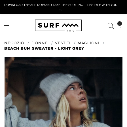
DOWNLOAD THE APP NOW AND TAKE THE SURF INC. LIFESTYLE WITH YOU
🤍
MODULO DI RESTITUZIONE ATTIVO
0
NEGOZIO
DONNE
VESTITI
MAGLIONI
BEACH BUM SWEATER - LIGHT GREY