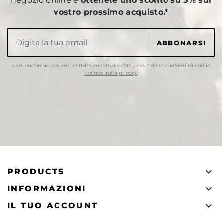
negozio online e
ottenete uno sconto su 5% sul
vostro prossimo acquisto.*
Iscrivendoti acconsenti al trattamento dei dati personali in conformità con la
politica sulla privacy
.

PRODUCTS

INFORMAZIONI

IL TUO ACCOUNT