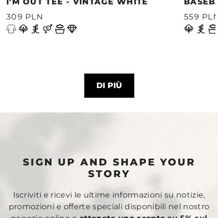
I'M OUT TEE - VINTAGE WHITE
BASEB
309 PLN
559 PL
DI PIÙ
SIGN UP AND SHAPE YOUR
STORY
Iscriviti e ricevi le ultime informazioni su notizie,
promozioni e offerte speciali disponibili nel nostro