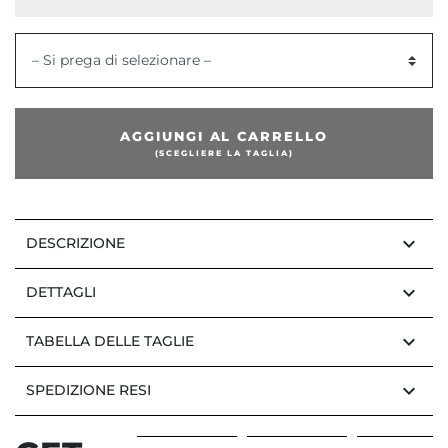
– Si prega di selezionare –
AGGIUNGI AL CARRELLO
(SCEGLIERE LA TAGLIA)
keyboard_arrow_down
DESCRIZIONE
keyboard_arrow_down
DETTAGLI
keyboard_arrow_down
TABELLA DELLE TAGLIE
keyboard_arrow_down
SPEDIZIONE RESI