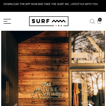
DOWNLOAD THE APP NOW AND TAKE THE SURF INC. LIFESTYLE WITH YOU
🤍
MODULO DI RESTITUZIONE ATTIVO
0