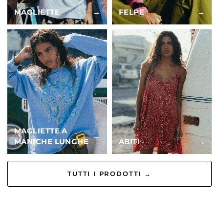
MAGLIETTE
→
FELPE
→
MAGLIETTE A
→
MANICHE LUNGHE
ABITI
→
TUTTI I PRODOTTI →