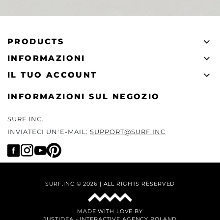

PRODUCTS

INFORMAZIONI

IL TUO ACCOUNT
INFORMAZIONI SUL NEGOZIO
SURF INC.
INVIATECI UN'E-MAIL:
SUPPORT@SURF.INC
SURF.INC © 2026 | ALL RIGHTS RESERVED
MADE WITH LOVE BY
JUSTIDEA
-
INTERACTIVE AGENCY POLAND