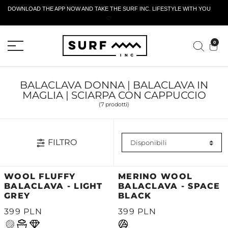
DOWNLOAD THE APP NOW AND TAKE THE SURF INC. LIFESTYLE WITH YOU
🤍
MODULO DI RESTITUZIONE ATTIVO
0
BALACLAVA DONNA | BALACLAVA IN
MAGLIA | SCIARPA CON CAPPUCCIO
(7 prodotti)
FILTRO
WOOL FLUFFY
MERINO WOOL
BALACLAVA - LIGHT
BALACLAVA - SPACE
GREY
BLACK
399 PLN
399 PLN