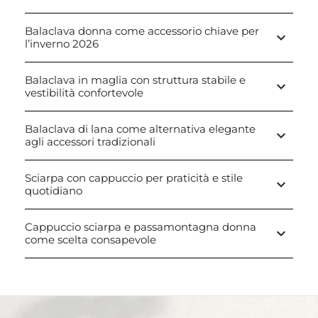
Balaclava donna come accessorio chiave per
keyboard_arrow_down
l’inverno 2026
Balaclava in maglia con struttura stabile e
keyboard_arrow_down
vestibilità confortevole
Balaclava di lana come alternativa elegante
keyboard_arrow_down
agli accessori tradizionali
Sciarpa con cappuccio per praticità e stile
keyboard_arrow_down
quotidiano
Cappuccio sciarpa e passamontagna donna
keyboard_arrow_down
come scelta consapevole