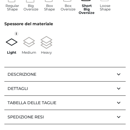
Regular
Big
Box
Box
Short
Loose
Shape
Oversize
Shape
Oversize
Big
Shape
Oversize
Spessore del materiale
Light
Medium
Heavy
keyboard_arrow_down
DESCRIZIONE
keyboard_arrow_down
DETTAGLI
keyboard_arrow_down
TABELLA DELLE TAGLIE
keyboard_arrow_down
SPEDIZIONE RESI