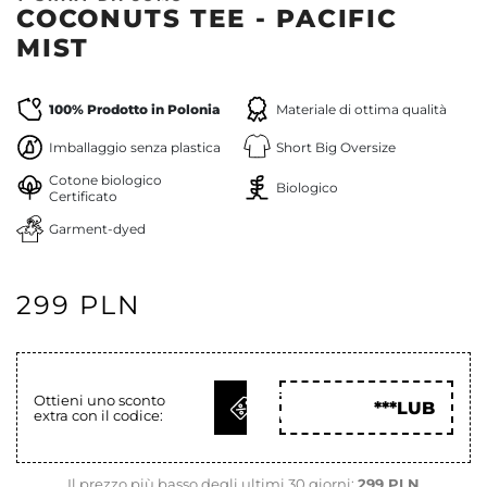
COCONUTS TEE - PACIFIC
MIST
100% Prodotto in Polonia
Materiale di ottima qualità
Imballaggio senza plastica
Short Big Oversize
Cotone biologico
Biologico
Certificato
Garment-dyed
299 PLN
OTTIENI
Ottieni uno sconto
***LUB
extra con il codice:
COD
Il prezzo più basso degli ultimi 30 giorni:
299 PLN