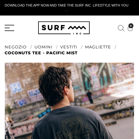
DOWNLOAD THE APP NOW AND TAKE THE SURF INC. LIFESTYLE WITH YOU
🤍
MODULO DI RESTITUZIONE ATTIVO
0
NEGOZIO
UOMINI
VESTITI
MAGLIETTE
COCONUTS TEE - PACIFIC MIST