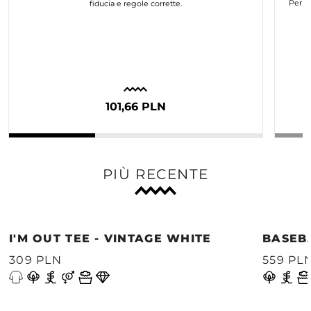
Per n
fiducia e regole corrette.
101,66 PLN
PIÙ RECENTE
I'M OUT TEE - VINTAGE WHITE
BASEB
309 PLN
559 PL