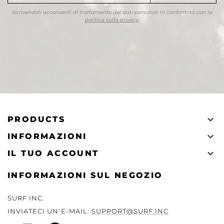
Iscrivendoti acconsenti al trattamento dei dati personali in conformità con la
politica sulla privacy
.

PRODUCTS

INFORMAZIONI

IL TUO ACCOUNT
INFORMAZIONI SUL NEGOZIO
SURF INC.
INVIATECI UN'E-MAIL:
SUPPORT@SURF.INC