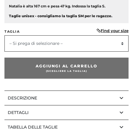
Natalia è alta 167 cm e pesa 47 kg. Indossa la taglia S.
Taglie unisex - consigliamo la taglia SM per le ragazze.
Find your size
TAGLIA
– Si prega di selezionare –
AGGIUNGI AL CARRELLO
(SCEGLIERE LA TAGLIA)
keyboard_arrow_down
DESCRIZIONE
keyboard_arrow_down
DETTAGLI
keyboard_arrow_down
TABELLA DELLE TAGLIE