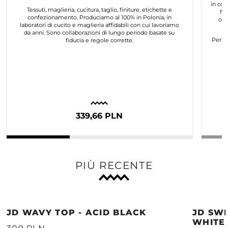
in col
Tessuti, maglieria, cucitura, taglio, finiture, etichette e
No
confezionamento. Produciamo al 100% in Polonia, in
org
laboratori di cucito e maglieria affidabili con cui lavoriamo
da anni. Sono collaborazioni di lungo periodo basate su
Per n
fiducia e regole corrette.
339,66 PLN
PIÙ RECENTE
JD WAVY TOP - ACID BLACK
JD SWE
WHITE