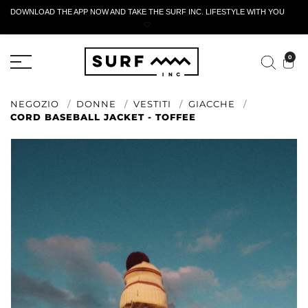
DOWNLOAD THE APP NOW AND TAKE THE SURF INC. LIFESTYLE WITH YOU
🤍
MODULO DI RESTITUZIONE ATTIVO
0
NEGOZIO
DONNE
VESTITI
GIACCHE
CORD BASEBALL JACKET - TOFFEE