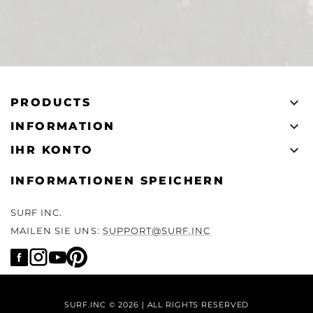

PRODUCTS

INFORMATION

IHR KONTO
INFORMATIONEN SPEICHERN
SURF INC.
MAILEN SIE UNS:
SUPPORT@SURF.INC
SURF.INC © 2026 | ALL RIGHTS RESERVED