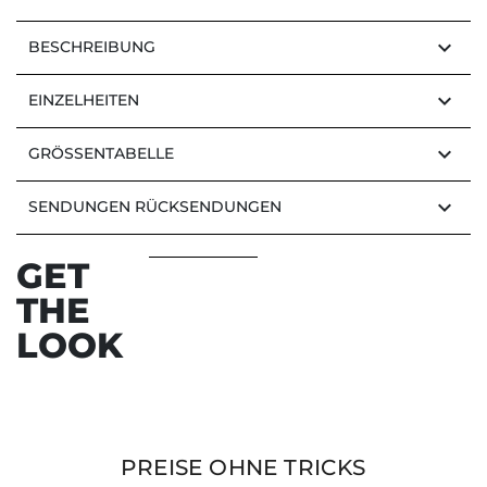
keyboard_arrow_down
BESCHREIBUNG
keyboard_arrow_down
EINZELHEITEN
keyboard_arrow_down
GRÖSSENTABELLE
keyboard_arrow_down
SENDUNGEN RÜCKSENDUNGEN
GET
THE
LOOK
PREISE OHNE TRICKS