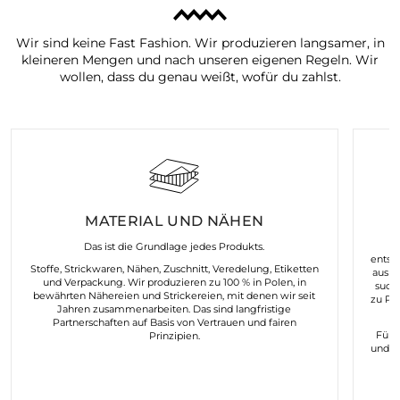
Wir sind keine Fast Fashion. Wir produzieren langsamer, in
kleineren Mengen und nach unseren eigenen Regeln. Wir
wollen, dass du genau weißt, wofür du zahlst.
MATERIAL UND NÄHEN
K
Das ist die Grundlage jedes Produkts.
entst
Stoffe, Strickwaren, Nähen, Zuschnitt, Veredelung, Etiketten
aus d
und Verpackung. Wir produzieren zu 100 % in Polen, in
such
bewährten Nähereien und Strickereien, mit denen wir seit
zu Pr
Jahren zusammenarbeiten. Das sind langfristige
Partnerschaften auf Basis von Vertrauen und fairen
Für 
Prinzipien.
und n