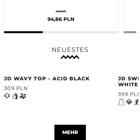
94,86 PLN
NEUESTES
JD WAVY TOP - ACID BLACK
JD SWE
WHITE
309 PLN
399 PL
MEHR