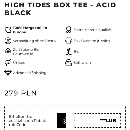
HIGH TIDES BOX TEE - ACID
BLACK
100% Hergestell in
Beste Materialqualität
Europe
Verpackung ohne Plastik
Box Oversize (t-shirt)
Zertifizierte Bio-
Bio
Baumwolle
Unisex
Soft wash
Advanced finishing
279 PLN
Erhalten Sie
CODE
***LUB
zusätzlichen Rabatt
HOLEN
mit Code: