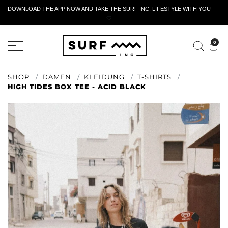
DOWNLOAD THE APP NOW AND TAKE THE SURF INC. LIFESTYLE WITH YOU
🤍
AKTIVES RÜCKGABEFORMULAR
0
SHOP
DAMEN
KLEIDUNG
T-SHIRTS
HIGH TIDES BOX TEE - ACID BLACK