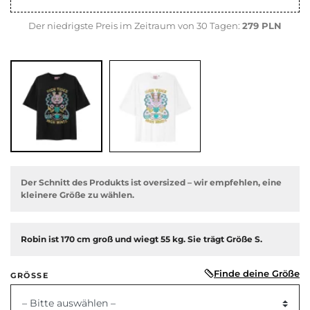
Der niedrigste Preis im Zeitraum von 30 Tagen:
279 PLN
Der Schnitt des Produkts ist oversized – wir empfehlen, eine
kleinere Größe zu wählen.
Robin ist 170 cm groß und wiegt 55 kg. Sie trägt Größe S.
Finde deine Größe
GRÖSSE
ige
– Bitte auswählen –