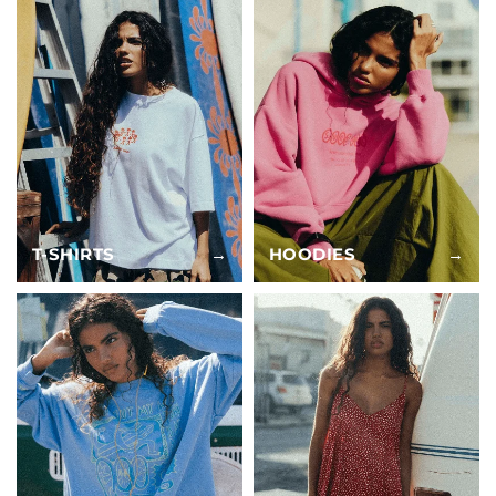
T-SHIRTS
→
HOODIES
→