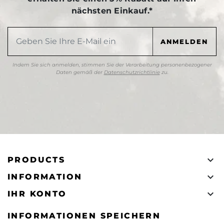
nächsten Einkauf.*
Indem Sie sich anmelden, stimmen Sie der Verarbeitung personenbezogener
Daten gemäß der
Datenschutzrichtlinie
zu.

PRODUCTS

INFORMATION

IHR KONTO
INFORMATIONEN SPEICHERN