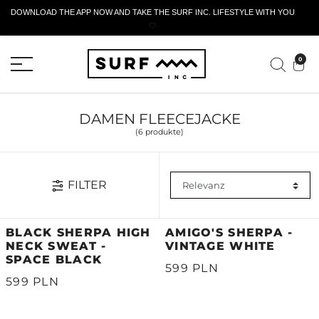
DOWNLOAD THE APP NOW AND TAKE THE SURF INC. LIFESTYLE WITH YOU
🤍
AKTIVES RÜCKGABEFORMULAR
0
DAMEN FLEECEJACKE
(6 produkte)
FILTER
BLACK SHERPA HIGH
AMIGO'S SHERPA -
NECK SWEAT -
VINTAGE WHITE
SPACE BLACK
599 PLN
599 PLN