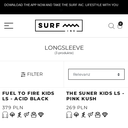
DOWNLOAD THE APP NOW AND TAKE THE SURF INC. LIFESTYLE WITH YOU
🤍
AKTIVES RÜCKGABEFORMULAR
0
LONGSLEEVE
(3 produkte)
FILTER
FUEL TO FIRE KIDS
THE SUNER KIDS LS -
LS - ACID BLACK
PINK KUSH
379 PLN
269 PLN