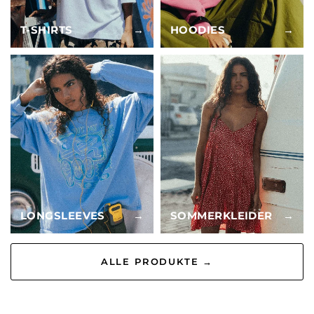
T-SHIRTS
→
HOODIES
→
LONGSLEEVES
→
SOMMERKLEIDER
→
ALLE PRODUKTE →