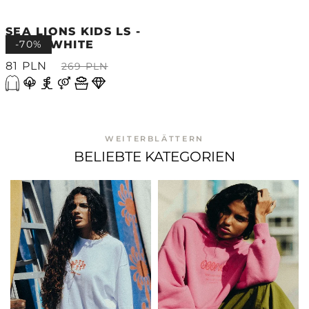
SEA LIONS KIDS LS -
DIRTY WHITE
-70%
81 PLN
269 PLN
WEITERBLÄTTERN
BELIEBTE KATEGORIEN