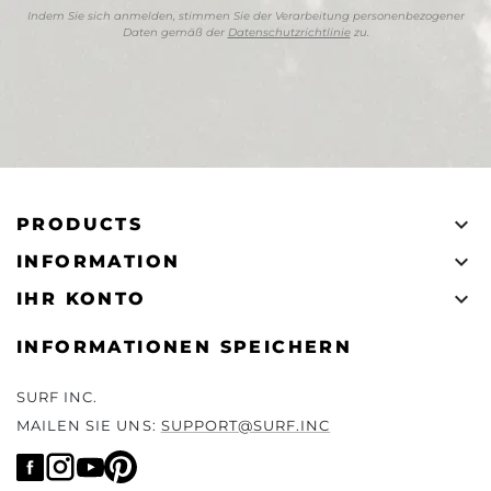
Indem Sie sich anmelden, stimmen Sie der Verarbeitung personenbezogener
Daten gemäß der
Datenschutzrichtlinie
zu.

PRODUCTS

INFORMATION

IHR KONTO
INFORMATIONEN SPEICHERN
SURF INC.
MAILEN SIE UNS:
SUPPORT@SURF.INC