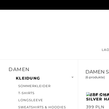
LA
DAMEN
DAMEN S
(6 produkte)

KLEIDUNG
SOMMERKLEIDER
T-SHIRTS
SURF CHA
SILVER H
LONGSLEEVE
399 PLN
SWEATSHIRTS & HOODIES