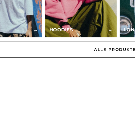
→
HOODIES
→
LON
ALLE PRODUKT