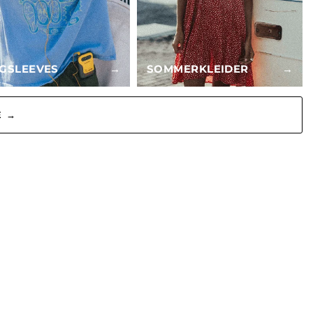
GSLEEVES
→
SOMMERKLEIDER
→
E →