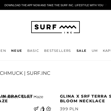
DOWNLOAD THE APP NOW AND TAKE THE SURF INC. LIFESTYLE WITH YOU
🤍
DEN
NEUE
BASIC
BESTSELLERS
SALE
UM
KAP
CHMUCK | SURF.INC
IN BRACELET -
GLINA X SRF TERRA
AZE
BLOOM NECKLACE
399 PLN