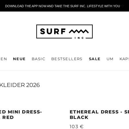
DOWNLOAD THE APP NOW AND TAKE THE SURF INC. LIFESTYLE WITH YOU
🤍
DEN
NEUE
BASIC
BESTSELLERS
SALE
UM
KAP
LEIDER 2026
ED MINI DRESS-
ETHEREAL DRESS - 
 RED
BLACK
103 €