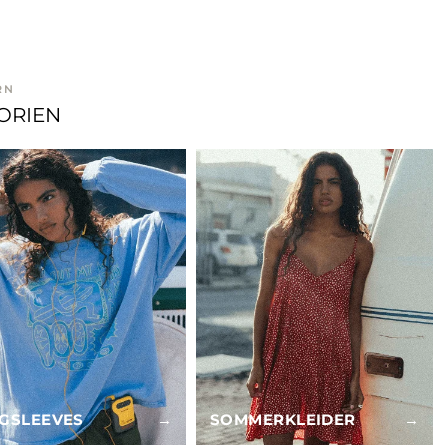
RN
ORIEN
GSLEEVES
→
SOMMERKLEIDER
→