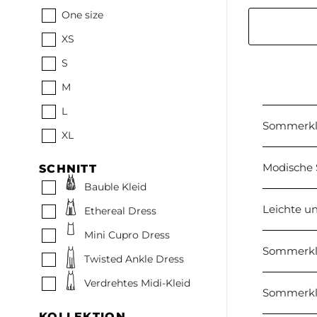
One size
XS
S
M
L
Sommerkle
XL
Modische
SCHNITT
Bauble Kleid
Leichte u
Ethereal Dress
Mini Cupro Dress
Sommerkle
Twisted Ankle Dress
Verdrehtes Midi-Kleid
Sommerklei
KOLLEKTION