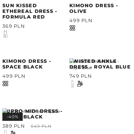
SUN KISSED
KIMONO DRESS -
ETHEREAL DRESS -
OLIVE
FORMULA RED
499 PLN
369 PLN
KIMONO DRESS -
TWISTED ANKLE
SPACE BLACK
DRESS - ROYAL BLUE
499 PLN
749 PLN
CUPRO MIDI DRESS -
SPACE BLACK
-40%
389 PLN
649 PLN