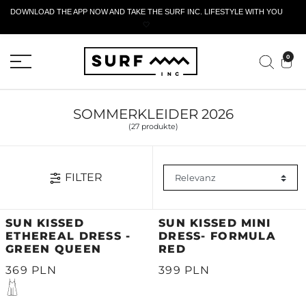
DOWNLOAD THE APP NOW AND TAKE THE SURF INC. LIFESTYLE WITH YOU
🤍
AKTIVES RÜCKGABEFORMULAR
0
SOMMERKLEIDER 2026
(27 produkte)
FILTER
SUN KISSED
SUN KISSED MINI
ETHEREAL DRESS -
DRESS- FORMULA
GREEN QUEEN
RED
369 PLN
399 PLN