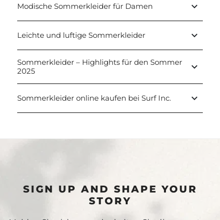
keyboard_arrow_down
Modische Sommerkleider für Damen
keyboard_arrow_down
Leichte und luftige Sommerkleider
Sommerkleider – Highlights für den Sommer
keyboard_arrow_down
2025
keyboard_arrow_down
Sommerkleider online kaufen bei Surf Inc.
SIGN UP AND SHAPE YOUR
STORY