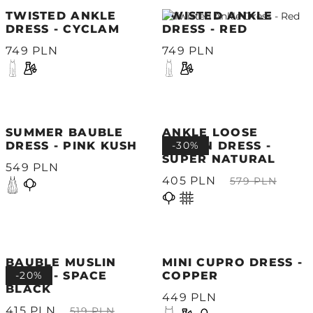
TWISTED ANKLE
TWISTED ANKLE
DRESS - CYCLAM
DRESS - RED
749 PLN
749 PLN
SUMMER BAUBLE
ANKLE LOOSE
DRESS - PINK KUSH
MUSLIN DRESS -
-30%
SUPER NATURAL
549 PLN
405 PLN
579 PLN
BAUBLE MUSLIN
MINI CUPRO DRESS -
DRESS - SPACE
-20%
COPPER
BLACK
449 PLN
415 PLN
519 PLN