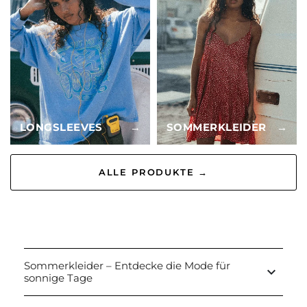
LONGSLEEVES
→
SOMMERKLEIDER
→
ALLE PRODUKTE →
Sommerkleider – Entdecke die Mode für
keyboard_arrow_down
sonnige Tage