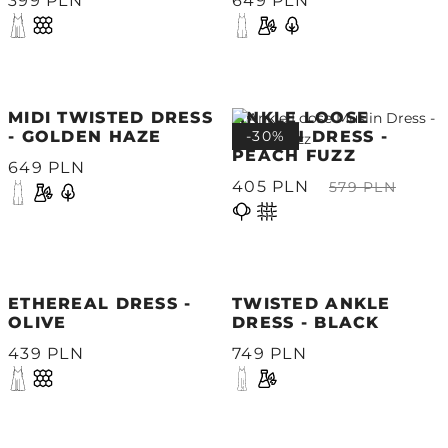
399 PLN
649 PLN
MIDI TWISTED DRESS
ANKLE LOOSE
- GOLDEN HAZE
MUSLIN DRESS -
-30%
PEACH FUZZ
649 PLN
405 PLN
579 PLN
ETHEREAL DRESS -
TWISTED ANKLE
OLIVE
DRESS - BLACK
439 PLN
749 PLN