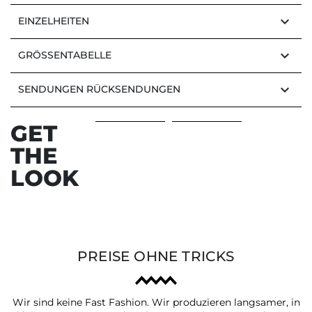
keyboard_arrow_down
EINZELHEITEN
keyboard_arrow_down
GRÖSSENTABELLE
keyboard_arrow_down
SENDUNGEN RÜCKSENDUNGEN
GET
THE
LOOK
PREISE OHNE TRICKS
Wir sind keine Fast Fashion. Wir produzieren langsamer, in