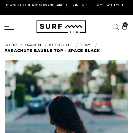
DOWNLOAD THE APP NOW AND TAKE THE SURF INC. LIFESTYLE WITH YOU
🤍
AKTIVES RÜCKGABEFORMULAR
0
SHOP
DAMEN
KLEIDUNG
TOPS
PARACHUTE BAUBLE TOP - SPACE BLACK