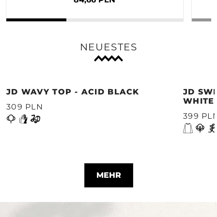
NEUESTES
JD WAVY TOP - ACID BLACK
JD SWE
WHITE
309 PLN
399 PL
MEHR