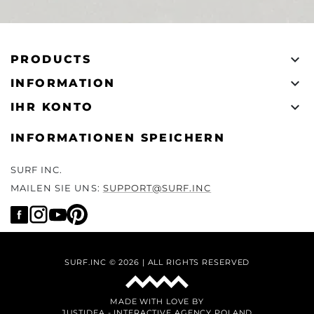

PRODUCTS

INFORMATION

IHR KONTO
INFORMATIONEN SPEICHERN
SURF INC.
MAILEN SIE UNS:
SUPPORT@SURF.INC
SURF.INC © 2026 | ALL RIGHTS RESERVED
MADE WITH LOVE BY
JUSTIDEA
-
INTERACTIVE AGENCY POLAND