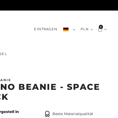
0
EINTRAGEN
PLN
SEL
ANIE
NO BEANIE - SPACE
CK
gestell in
Beste Materialqualität