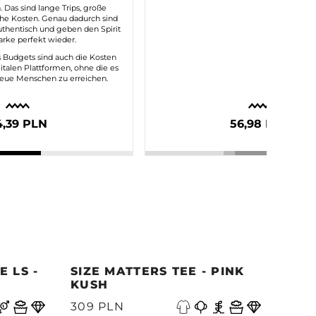
. Das sind lange Trips, große
he Kosten. Genau dadurch sind
hentisch und geben den Spirit
rke perfekt wieder.
es Budgets sind auch die Kosten
italen Plattformen, ohne die es
neue Menschen zu erreichen.
4,39 PLN
56,98 PLN
 LS -
SIZE MATTERS TEE - PINK
QUE
KUSH
PAC
W
309 PLN
339