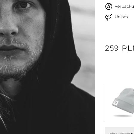
Verpacku
Unisex
259 PL
Weiter