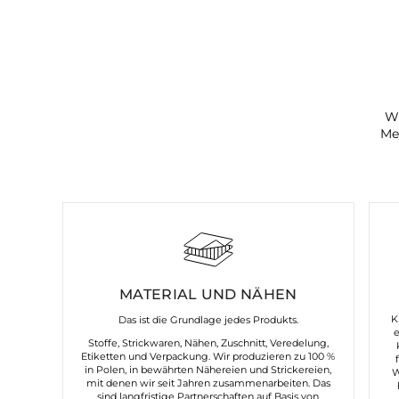
Wi
Me
MATERIAL UND NÄHEN
K
Das ist die Grundlage jedes Produkts.
Stoffe, Strickwaren, Nähen, Zuschnitt, Veredelung,
Etiketten und Verpackung. Wir produzieren zu 100 %
in Polen, in bewährten Nähereien und Strickereien,
W
mit denen wir seit Jahren zusammenarbeiten. Das
sind langfristige Partnerschaften auf Basis von