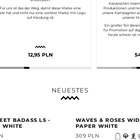
entwickeln.
Kanarischen Inseln
Für uns ist das der Weg, damit diese Marke eine
Produktionen und ho
ele hat und nicht nur eine weitere Marke mit Logo
unsere Kampagnen aut
auf Kleidung ist.
unserer Ma
Ein großer Teil dies
für Promotion auf dig
heute schwer ist, 
12,95 PLN
5
NEUESTES
EET BADASS LS -
WAVES & ROSES WIDE
 WHITE
PAPER WHITE
LN
309 PLN