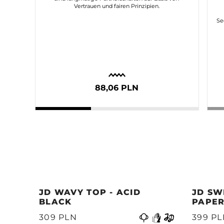
Vertrauen und fairen Prinzipien.
Se
88,06 PLN
JD WAVY TOP - ACID
JD SW
BLACK
PAPER
Vorherige
399 P
309 PLN