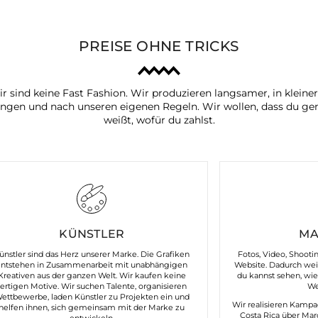
PREISE OHNE TRICKS
r sind keine Fast Fashion. Wir produzieren langsamer, in kleine
ngen und nach unseren eigenen Regeln. Wir wollen, dass du ge
weißt, wofür du zahlst.
KÜNSTLER
MA
ünstler sind das Herz unserer Marke. Die Grafiken
Fotos, Video, Shooti
entstehen in Zusammenarbeit mit unabhängigen
Website. Dadurch weißt
Kreativen aus der ganzen Welt. Wir kaufen keine
du kannst sehen, wie
fertigen Motive. Wir suchen Talente, organisieren
We
ettbewerbe, laden Künstler zu Projekten ein und
Wir realisieren Kampa
helfen ihnen, sich gemeinsam mit der Marke zu
Costa Rica über Mar