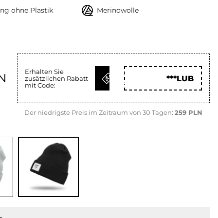
ng ohne Plastik
Merinowolle
Erhalten Sie
CODE
N
***LUB
zusätzlichen Rabatt
HOLEN
mit Code:
Der niedrigste Preis im Zeitraum von 30 Tagen:
259 PLN