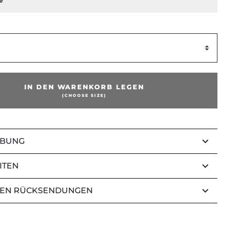
e
IN DEN WARENKORB LEGEN
(CHOOSE SIZE)
keyboard_arrow_down
IBUNG
keyboard_arrow_down
ITEN
keyboard_arrow_down
EN RÜCKSENDUNGEN