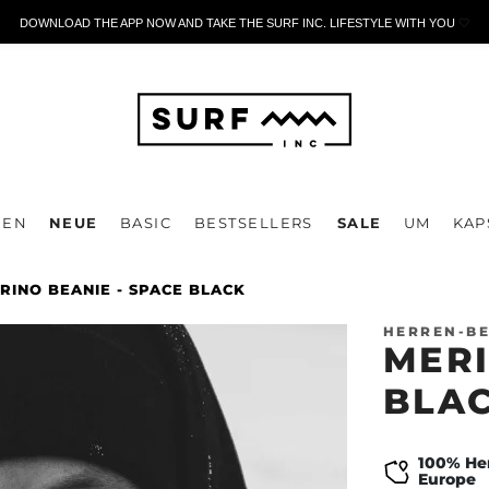
DOWNLOAD THE APP NOW AND TAKE THE SURF INC. LIFESTYLE WITH YOU
🤍
DEN
NEUE
BASIC
BESTSELLERS
SALE
UM
KAP
RINO BEANIE - SPACE BLACK
HERREN-BE
MERI
BLA
100% Her
Europe