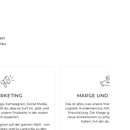
ren
nau
RKETING
MARGE UND FIXKOS
ngs, Kampagnen, Social Media,
Das ist alles, was unsere Marke am Laufen
 du, dass es Surf Inc. gibt, und
Logistik, Kundenservice, Mitarbeitende,
 unsere Produkte in der realen
Entwicklung. Die Marge gibt uns die Mö
lt aussehen.
neue Kollektionen zu schaffen und die 
halten, mit der du uns verbinde
gnen auf der ganzen Welt - von
okko und Sri Lanka bis zu den