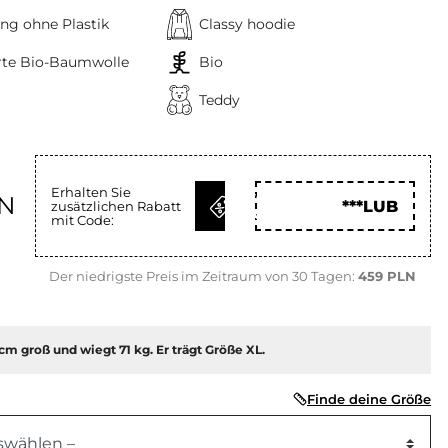
ng ohne Plastik
Classy hoodie
erte Bio-Baumwolle
Bio
Teddy
Erhalten Sie
CODE
LN
***LUB
zusätzlichen Rabatt
HOLEN
mit Code:
Der niedrigste Preis im Zeitraum von 30 Tagen:
459 PLN
 cm groß und wiegt 71 kg. Er trägt Größe XL.
Finde deine Größe
uswählen –