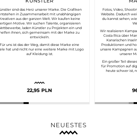
KÜNSTLER
MA
ünstler sind das Herz unserer Marke. Die Grafiken
Fotos, Video, Shooti
entstehen in Zusammenarbeit mit unabhängigen
Website. Dadurch weißt
Kreativen aus der ganzen Welt. Wir kaufen keine
du kannst sehen, wie
fertigen Motive. Wir suchen Talente, organisieren
We
ettbewerbe, laden Künstler zu Projekten ein und
Wir realisieren Kampa
helfen ihnen, sich gemeinsam mit der Marke zu
Costa Rica über Mar
entwickeln.
Kanarischen Inseln
Für uns ist das der Weg, damit diese Marke eine
Produktionen und ho
ele hat und nicht nur eine weitere Marke mit Logo
unsere Kampagnen aut
auf Kleidung ist.
unserer Ma
Ein großer Teil dies
für Promotion auf dig
heute schwer ist, 
22,95 PLN
9
NEUESTES