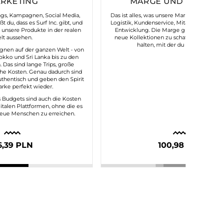
RKETING
MARGE UND FIXKOS
ngs, Kampagnen, Social Media,
Das ist alles, was unsere Marke am Laufen
 du, dass es Surf Inc. gibt, und
Logistik, Kundenservice, Mitarbeitende,
 unsere Produkte in der realen
Entwicklung. Die Marge gibt uns die Mö
lt aussehen.
neue Kollektionen zu schaffen und die 
halten, mit der du uns verbinde
gnen auf der ganzen Welt - von
okko und Sri Lanka bis zu den
. Das sind lange Trips, große
he Kosten. Genau dadurch sind
hentisch und geben den Spirit
rke perfekt wieder.
es Budgets sind auch die Kosten
italen Plattformen, ohne die es
neue Menschen zu erreichen.
6,39 PLN
100,98 PLN