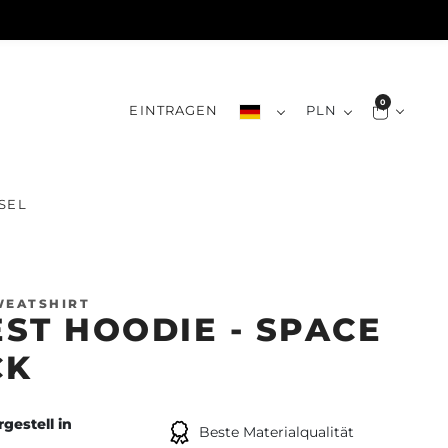
0
EINTRAGEN
PLN
SEL
WEATSHIRT
ST HOODIE - SPACE
CK
gestell in
Beste Materialqualität