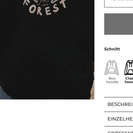
Schnitt
Box
Cla
hoodie
hoo
BESCHRE
EINZELHE