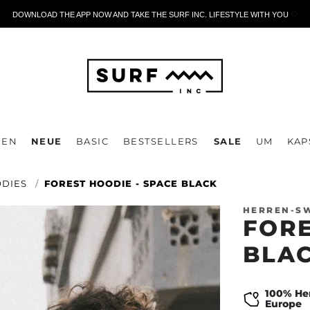
DOWNLOAD THE APP NOW AND TAKE THE SURF INC. LIFESTYLE WITH YOU
🤍
DEN
NEUE
BASIC
BESTSELLERS
SALE
UM
KAP
ODIES
FOREST HOODIE - SPACE BLACK
HERREN-S
FORE
BLA
100% Her
Europe