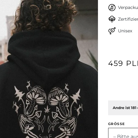
Verpacku
Zertifizi
Unisex
459 P
Weiter
Andre ist 181
GRÖSSE
– Bitte a