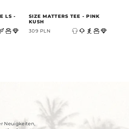
 LS -
SIZE MATTERS TEE - PINK
QUE
KUSH
PAC
W
309 PLN
339
Y
er Neuigkeiten,