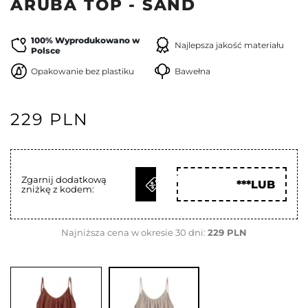
ARUBA TOP - SAND
100% Wyprodukowano w
Najlepsza jakość materiału
Polsce
Opakowanie bez plastiku
Bawełna
229 PLN
ODBIERZ
Zgarnij dodatkową
***LUB
zniżkę z kodem:
KOD
Najniższa cena w okresie 30 dni:
229 PLN