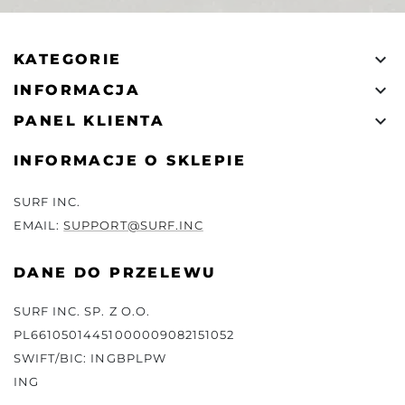

KATEGORIE

INFORMACJA

PANEL KLIENTA
INFORMACJE O SKLEPIE
SURF INC.
EMAIL:
SUPPORT@SURF.INC
DANE DO PRZELEWU
SURF INC. SP. Z O.O.
PL66105014451000009082151052
SWIFT/BIC: INGBPLPW
ING