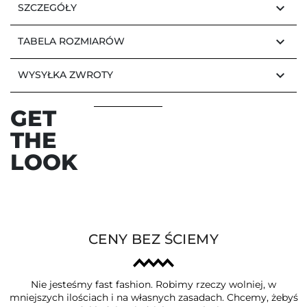
keyboard_arrow_down
SZCZEGÓŁY
keyboard_arrow_down
TABELA ROZMIARÓW
keyboard_arrow_down
WYSYŁKA ZWROTY
GET
THE
LOOK
CENY BEZ ŚCIEMY
Nie jesteśmy fast fashion. Robimy rzeczy wolniej, w
mniejszych ilościach i na własnych zasadach. Chcemy, żebyś