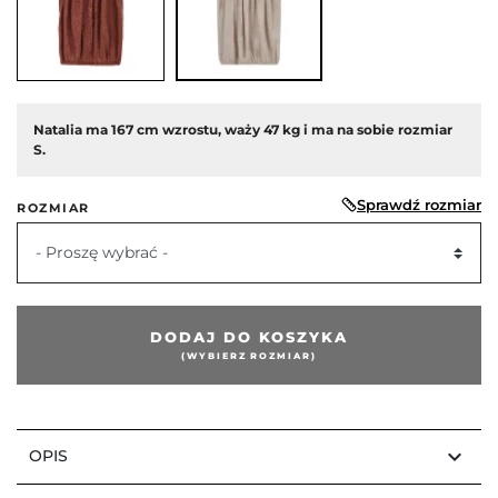
Natalia ma 167 cm wzrostu, waży 47 kg i ma na sobie rozmiar
S.
edni
Sprawdź rozmiar
ROZMIAR
- Proszę wybrać -
DODAJ DO KOSZYKA
(WYBIERZ ROZMIAR)
keyboard_arrow_down
OPIS