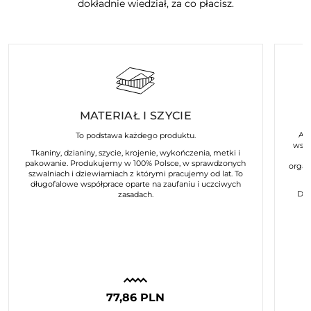
dokładnie wiedział, za co płacisz.
MATERIAŁ I SZYCIE
Art
To podstawa każdego produktu.
wspó
Tkaniny, dzianiny, szycie, krojenie, wykończenia, metki i
pakowanie. Produkujemy w 100% Polsce, w sprawdzonych
organ
szwalniach i dziewiarniach z którymi pracujemy od lat. To
długofalowe współprace oparte na zaufaniu i uczciwych
Dla
zasadach.
77,86 PLN