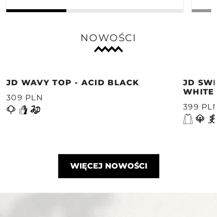
NOWOŚCI
JD WAVY TOP - ACID BLACK
JD SWE
WHITE
309 PLN
399 PL
WIĘCEJ NOWOŚCI