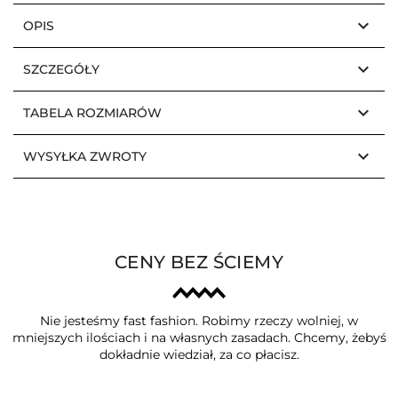
keyboard_arrow_down
OPIS
keyboard_arrow_down
SZCZEGÓŁY
keyboard_arrow_down
TABELA ROZMIARÓW
keyboard_arrow_down
WYSYŁKA ZWROTY
CENY BEZ ŚCIEMY
Nie jesteśmy fast fashion. Robimy rzeczy wolniej, w
mniejszych ilościach i na własnych zasadach. Chcemy, żebyś
dokładnie wiedział, za co płacisz.