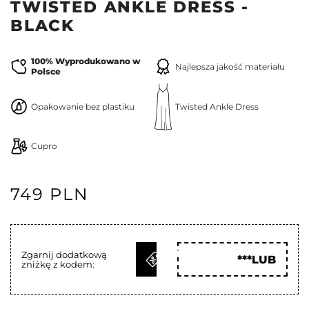
TWISTED ANKLE DRESS -
BLACK
100% Wyprodukowano w
Najlepsza jakość materiału
Polsce
Opakowanie bez plastiku
Twisted Ankle Dress
Cupro
749 PLN
ODBIERZ
Zgarnij dodatkową
***LUB
zniżkę z kodem:
KOD