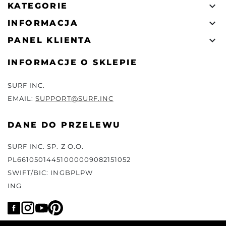

KATEGORIE

INFORMACJA

PANEL KLIENTA
INFORMACJE O SKLEPIE
SURF INC.
EMAIL:
SUPPORT@SURF.INC
DANE DO PRZELEWU
SURF INC. SP. Z O.O.
PL66105014451000009082151052
SWIFT/BIC: INGBPLPW
ING