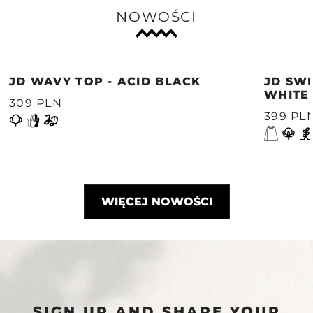
NOWOŚCI
JD WAVY TOP - ACID BLACK
JD SWE
WHITE
309 PLN
399 PL
WIĘCEJ NOWOŚCI
SIGN UP AND SHAPE YOUR