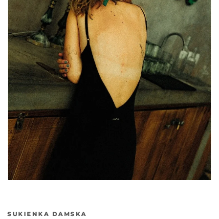
Poprzedni
Nas
SUKIENKA DAMSKA