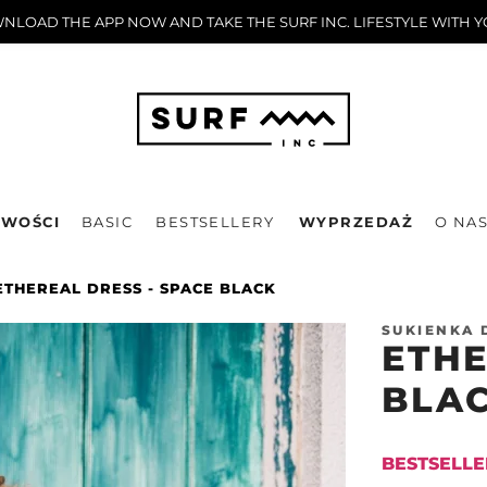
LOAD THE APP NOW AND TAKE THE SURF INC. LIFESTYLE WITH 
WOŚCI
BASIC
BESTSELLERY
WYPRZEDAŻ
O NA
ETHEREAL DRESS - SPACE BLACK
SUKIENKA
ETHE
BLA
BESTSELLE