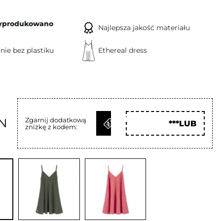
yprodukowano
Najlepsza jakość materiału
ie bez plastiku
Ethereal dress
ODBIERZ
LN
Zgarnij dodatkową
***LUB
zniżkę z kodem:
KOD