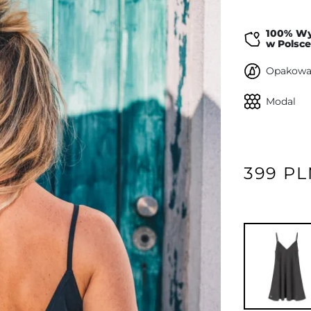
100% W
w Polsce
Opakowan
Modal
399 P
Następny