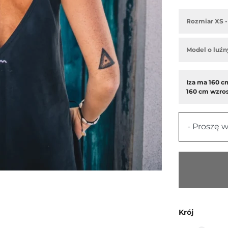
Rozmiar XS - 
Model o luźn
Iza ma 160 cm
160 cm wzros
- Proszę w
Krój