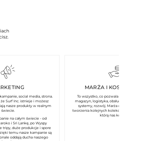
ciach
isz.
RKETING
MARŻA I KOSZTY ST
 kampanie, social media, strona.
To wszystko, co pozwala naszej marce
że Surf Inc. istnieje i możesz
magazyn, logistyka, obsługa klienta, p
dają nasze produkty w realnym
systemy, rozwój. Marża daje nam m
świecie.
tworzenia kolejnych kolekcji i utrzymani
którą nas kojarzysz.
anie na całym świecie - od
Maroko i Sri Lankę, po Wyspy
e tripy, duże produkcje i spore
dzięki temu nasze kampanie są
konale oddają ducha naszego