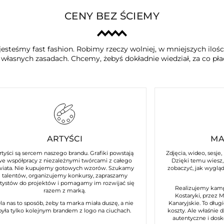
CENY BEZ ŚCIEMY
jesteśmy fast fashion. Robimy rzeczy wolniej, w mniejszych iloś
a własnych zasadach. Chcemy, żebyś dokładnie wiedział, za co płac
ARTYŚCI
MA
rtyści są sercem naszego brandu. Grafiki powstają
Zdjęcia, wideo, sesje,
we współpracy z niezależnymi twórcami z całego
Dzięki temu wiesz, 
wiata. Nie kupujemy gotowych wzorów. Szukamy
zobaczyć, jak wyglą
talentów, organizujemy konkursy, zapraszamy
rtystów do projektów i pomagamy im rozwijać się
Realizujemy kamp
razem z marką.
Kostaryki, przez 
la nas to sposób, żeby ta marka miała duszę, a nie
Kanaryjskie. To długi
była tylko kolejnym brandem z logo na ciuchach.
koszty. Ale właśnie 
autentyczne i dos