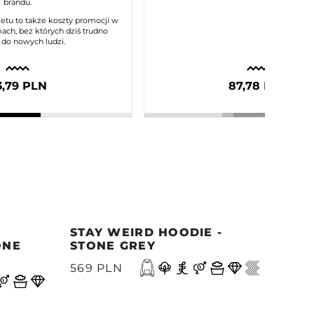
brandu.
etu to także koszty promocji w
ach, bez których dziś trudno
 do nowych ludzi.
3,79 PLN
87,78 PLN
STAY WEIRD HOODIE -
MOR
ONE
STONE GREY
- M
N
569 PLN
499