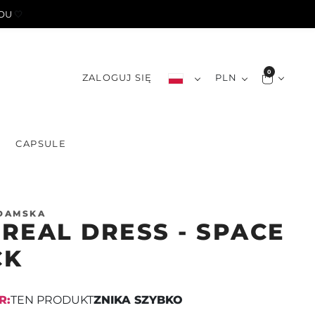
YOU
🤍
0
ZALOGUJ SIĘ
PLN
S
CAPSULE
 DAMSKA
REAL DRESS - SPACE
CK
R:
TEN PRODUKT
KOŃCZY SIĘ