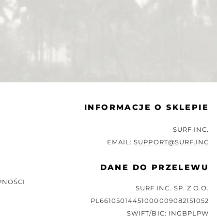
INFORMACJE O SKLEPIE
SURF INC.
EMAIL:
SUPPORT@SURF.INC
DANE DO PRZELEWU
PNOŚCI
SURF INC. SP. Z O.O.
PL66105014451000009082151052
SWIFT/BIC: INGBPLPW