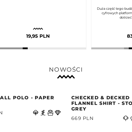
Duża część tego budż
cyfrowych platform
dotrzeć
19,95 PLN
8
NOWOŚCI
ALL POLO - PAPER
CHECKED & DECKED
E
FLANNEL SHIRT - ST
GREY
N
669 PLN