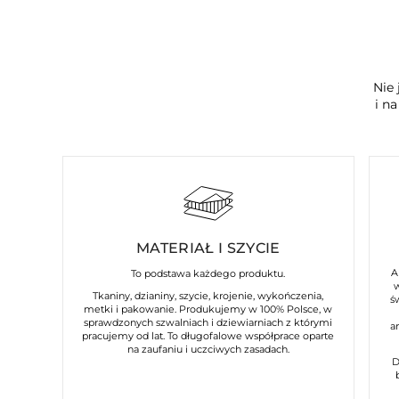
Nie 
i n
MATERIAŁ I SZYCIE
A
To podstawa każdego produktu.
Tkaniny, dzianiny, szycie, krojenie, wykończenia,
ś
metki i pakowanie. Produkujemy w 100% Polsce, w
sprawdzonych szwalniach i dziewiarniach z którymi
a
pracujemy od lat. To długofalowe współprace oparte
na zaufaniu i uczciwych zasadach.
D