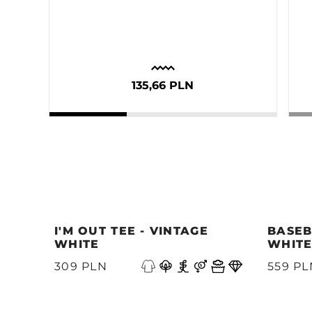
135,66 PLN
I'M OUT TEE - VINTAGE
BASEB
WHITE
WHIT
Poprzedni
309 PLN
559 PL