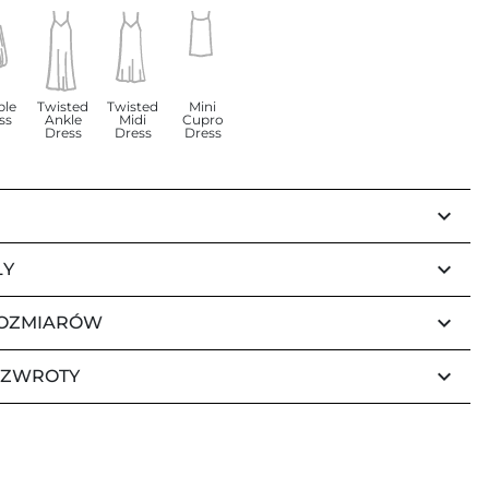
ble
Twisted
Twisted
Mini
ss
Ankle
Midi
Cupro
Dress
Dress
Dress
keyboard_arrow_down
keyboard_arrow_down
ŁY
keyboard_arrow_down
ROZMIARÓW
keyboard_arrow_down
 ZWROTY