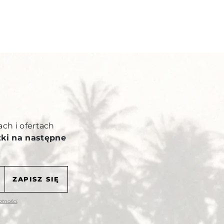
Y
ach i ofertach
żki na następne
atności
.