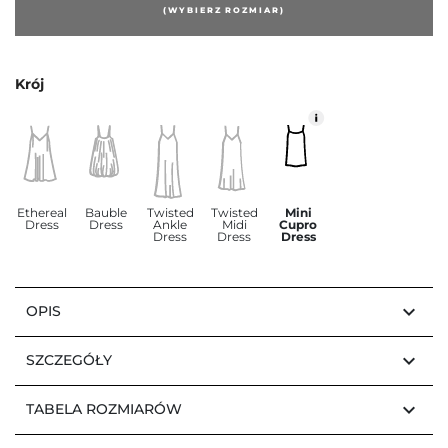
(WYBIERZ ROZMIAR)
Krój
Ethereal
Bauble
Twisted
Twisted
Mini
Dress
Dress
Ankle
Midi
Cupro
Dress
Dress
Dress
keyboard_arrow_down
OPIS
keyboard_arrow_down
SZCZEGÓŁY
keyboard_arrow_down
TABELA ROZMIARÓW