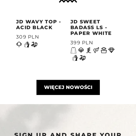
JD WAVY TOP -
JD SWEET
WAV
ACID BLACK
BADASS LS -
WID
PAPER WHITE
PA
309 PLN
399 PLN
309
Poprzedni
WIĘCEJ NOWOŚCI
SIGN UP AND SHAPE YOUR