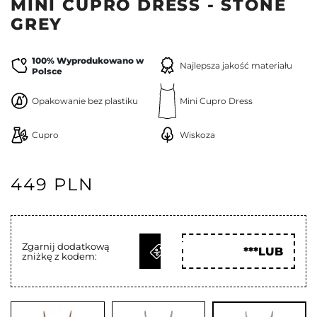
MINI CUPRO DRESS - STONE
GREY
100% Wyprodukowano w
Najlepsza jakość materiału
Polsce
Opakowanie bez plastiku
Mini Cupro Dress
Cupro
Wiskoza
449 PLN
ODBIERZ
Zgarnij dodatkową
***LUB
zniżkę z kodem:
KOD