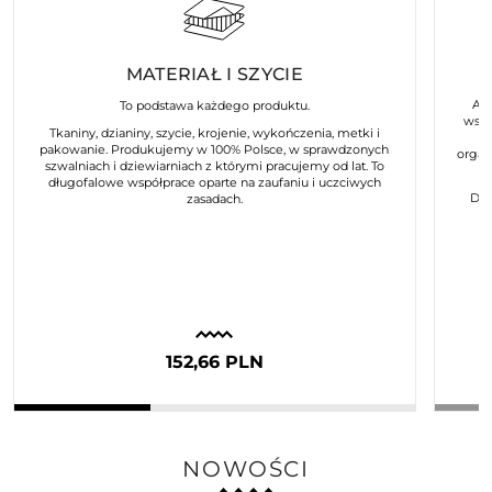
MATERIAŁ I SZYCIE
Art
To podstawa każdego produktu.
wspó
Tkaniny, dzianiny, szycie, krojenie, wykończenia, metki i
pakowanie. Produkujemy w 100% Polsce, w sprawdzonych
organ
szwalniach i dziewiarniach z którymi pracujemy od lat. To
długofalowe współprace oparte na zaufaniu i uczciwych
Dla
zasadach.
152,66 PLN
NOWOŚCI