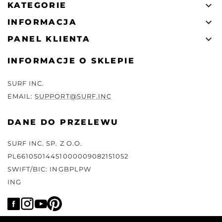

KATEGORIE

INFORMACJA

PANEL KLIENTA
INFORMACJE O SKLEPIE
SURF INC.
EMAIL:
SUPPORT@SURF.INC
DANE DO PRZELEWU
SURF INC. SP. Z O.O.
PL66105014451000009082151052
SWIFT/BIC: INGBPLPW
ING