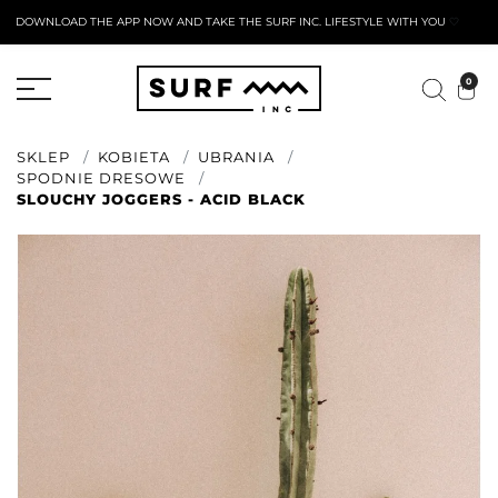
DOWNLOAD THE APP NOW AND TAKE THE SURF INC. LIFESTYLE WITH YOU
🤍
AKTYWNY FORMULARZ ZWROTU
0
SKLEP
KOBIETA
UBRANIA
SPODNIE DRESOWE
SLOUCHY JOGGERS - ACID BLACK