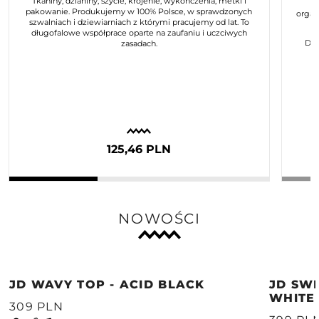
Tkaniny, dzianiny, szycie, krojenie, wykończenia, metki i
pakowanie. Produkujemy w 100% Polsce, w sprawdzonych
organ
szwalniach i dziewiarniach z którymi pracujemy od lat. To
długofalowe współprace oparte na zaufaniu i uczciwych
Dla
zasadach.
125,46 PLN
NOWOŚCI
JD WAVY TOP - ACID BLACK
JD SWE
WHITE
309 PLN