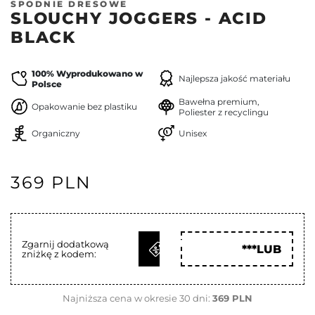
SPODNIE DRESOWE
SLOUCHY JOGGERS - ACID
BLACK
100% Wyprodukowano w
Najlepsza jakość materiału
Polsce
Bawełna premium,
Opakowanie bez plastiku
Poliester z recyclingu
Organiczny
Unisex
369 PLN
ODBIERZ
Zgarnij dodatkową
***LUB
zniżkę z kodem:
KOD
Najniższa cena w okresie 30 dni:
369 PLN