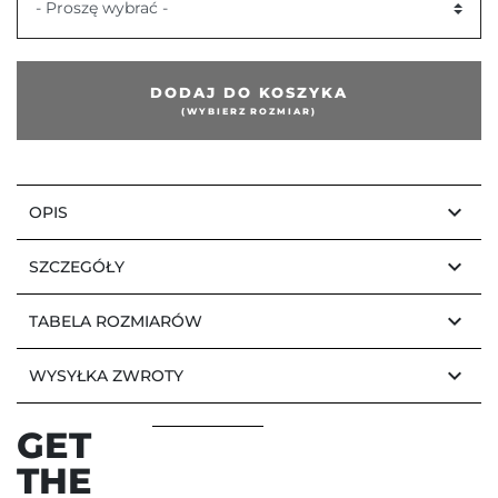
- Proszę wybrać -
DODAJ DO KOSZYKA
(WYBIERZ ROZMIAR)
keyboard_arrow_down
OPIS
keyboard_arrow_down
SZCZEGÓŁY
keyboard_arrow_down
TABELA ROZMIARÓW
keyboard_arrow_down
WYSYŁKA ZWROTY
GET
THE