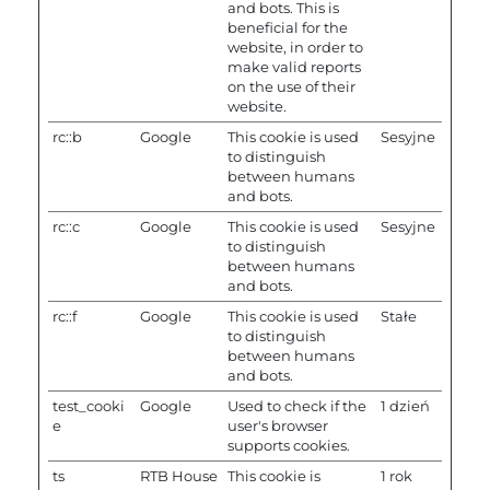
and bots. This is
beneficial for the
website, in order to
make valid reports
on the use of their
website.
rc::b
Google
This cookie is used
Sesyjne
to distinguish
between humans
and bots.
rc::c
Google
This cookie is used
Sesyjne
to distinguish
between humans
and bots.
rc::f
Google
This cookie is used
Stałe
to distinguish
between humans
and bots.
test_cooki
Google
Used to check if the
1 dzień
e
user's browser
supports cookies.
ts
RTB House
This cookie is
1 rok