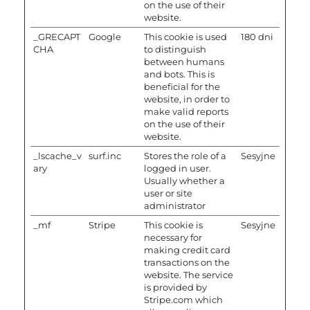
on the use of their
website.
_GRECAPT
Google
This cookie is used
180 dni
CHA
to distinguish
between humans
and bots. This is
beneficial for the
website, in order to
make valid reports
on the use of their
website.
_lscache_v
surf.inc
Stores the role of a
Sesyjne
ary
logged in user.
Usually whether a
user or site
administrator
_mf
Stripe
This cookie is
Sesyjne
necessary for
making credit card
transactions on the
website. The service
is provided by
Stripe.com which