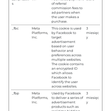
s
of referral
commission fees to
ad partners when
the user makes a
purchase.
_fbc
Meta
This cookie is used
3
Platforms,
by Facebook to
miesięc
Inc.
target
y
advertisement
based on user
behavior and
preferences across
multiple websites.
The cookie contains
an encrypted ID
which allows
Facebook to
identify the user
across websites.
_fbp
Meta
Used by Facebook
3
Platforms,
to deliver a series of
miesięc
Inc.
advertisement
y
products such as
real time bidding