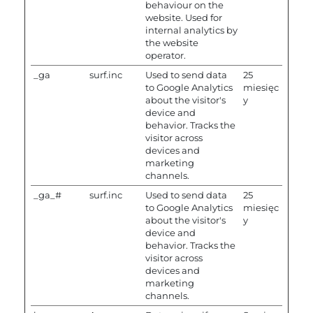
behaviour on the
website. Used for
internal analytics by
the website
operator.
_ga
surf.inc
Used to send data
25
to Google Analytics
miesięc
about the visitor's
y
device and
behavior. Tracks the
visitor across
devices and
marketing
channels.
_ga_#
surf.inc
Used to send data
25
to Google Analytics
miesięc
about the visitor's
y
device and
behavior. Tracks the
visitor across
devices and
marketing
channels.