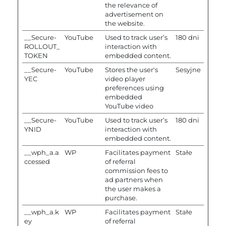
the relevance of
advertisement on
the website.
__Secure-
YouTube
Used to track user’s
180 dni
ROLLOUT_
interaction with
TOKEN
embedded content.
__Secure-
YouTube
Stores the user's
Sesyjne
YEC
video player
preferences using
embedded
YouTube video
__Secure-
YouTube
Used to track user’s
180 dni
YNID
interaction with
embedded content.
__wph_a.a
WP
Facilitates payment
Stałe
ccessed
of referral
commission fees to
ad partners when
the user makes a
purchase.
__wph_a.k
WP
Facilitates payment
Stałe
ey
of referral