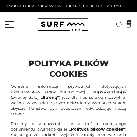
DOWNLOAD THE APP NOW AND TAKE THE SURF INC. LIFESTYLE WITH YOU
🤍
AKTYWNY FORMULARZ ZWROTU
0
POLITYKA PLIKÓW
COOKIES
Ochrona informacji prywatnych dotyczących
Użytkowników strony internetowej
https://surf.inc/pl/
(zwanej dalej
„Stroną”
) jest dla nas sprawą niezwykle
ważną, w związku z czym dokładamy wszelkich starań,
abyście Państwo byli bezpieczni odwiedzając naszą
Stronę.
Prosimy o zapoznanie się z treścią niniejszego
dokumentu (zwanego dalej
„Polityką plików cookies”
)
mającego za zadanie wyjaśnić zasady przetwarzania