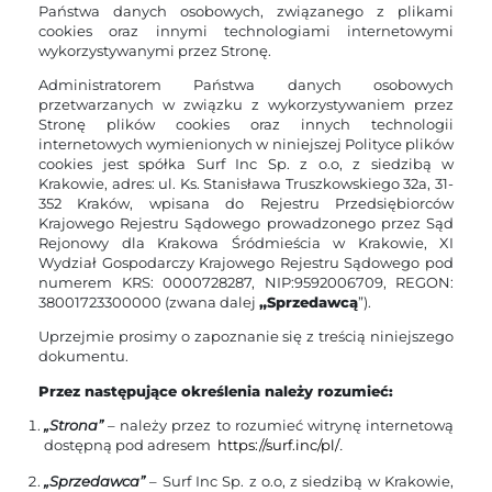
Państwa danych osobowych, związanego z plikami
cookies oraz innymi technologiami internetowymi
wykorzystywanymi przez Stronę.
Administratorem Państwa danych osobowych
przetwarzanych w związku z wykorzystywaniem przez
Stronę plików cookies oraz innych technologii
internetowych wymienionych w niniejszej Polityce plików
cookies jest spółka Surf Inc Sp. z o.o, z siedzibą w
Krakowie, adres: ul. Ks. Stanisława Truszkowskiego 32a, 31-
352 Kraków, wpisana do Rejestru Przedsiębiorców
Krajowego Rejestru Sądowego prowadzonego przez Sąd
Rejonowy dla Krakowa Śródmieścia w Krakowie, XI
Wydział Gospodarczy Krajowego Rejestru Sądowego pod
numerem KRS: 0000728287, NIP:9592006709, REGON:
38001723300000 (zwana dalej
„Sprzedawcą
”).
Uprzejmie prosimy o zapoznanie się z treścią niniejszego
dokumentu.
Przez następujące określenia należy rozumieć:
„Strona”
– należy przez to rozumieć witrynę internetową
dostępną pod adresem
https://surf.inc/pl/
.
„Sprzedawca”
– Surf Inc Sp. z o.o, z siedzibą w Krakowie,