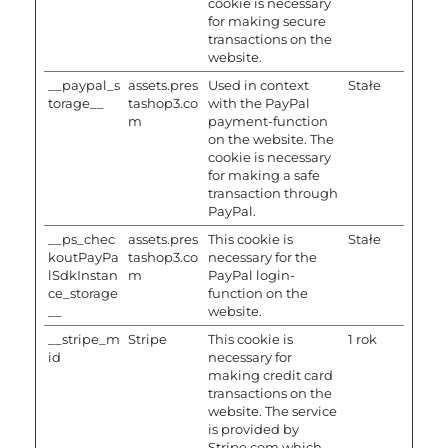
cookie is necessary
for making secure
transactions on the
website.
__paypal_s
assets.pres
Used in context
Stałe
torage__
tashop3.co
with the PayPal
m
payment-function
on the website. The
cookie is necessary
for making a safe
transaction through
PayPal.
__ps_chec
assets.pres
This cookie is
Stałe
koutPayPa
tashop3.co
necessary for the
lSdkInstan
m
PayPal login-
ce_storage
function on the
__
website.
__stripe_m
Stripe
This cookie is
1 rok
id
necessary for
making credit card
transactions on the
website. The service
is provided by
Stripe.com which