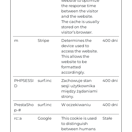
website to optimize
the response time
between the visitor
and the website.
The cache is usually
stored on the
visitor’s browser.
m
Stripe
Determines the
400 dni
device used to
access the website.
This allows the
website to be
formatted
accordingly.
PHPSESSI
surf.inc
Zachowuje stan
400 dni
D
sesji użytkownika
między żądaniami
strony.
PrestaSho
surf.inc
W oczekiwaniu
400 dni
p-#
rc::a
Google
This cookie is used
Stałe
to distinguish
between humans