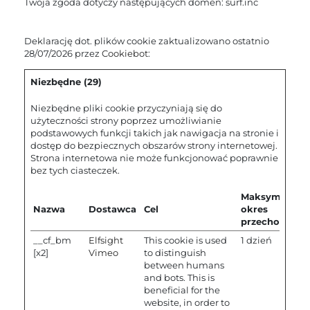
Twoja zgoda dotyczy następujących domen: surf.inc
Deklarację dot. plików cookie zaktualizowano ostatnio
28/07/2026 przez
Cookiebot
:
Niezbędne (29)
Niezbędne pliki cookie przyczyniają się do
użyteczności strony poprzez umożliwianie
podstawowych funkcji takich jak nawigacja na stronie i
dostęp do bezpiecznych obszarów strony internetowej.
Strona internetowa nie może funkcjonować poprawnie
bez tych ciasteczek.
Maksymalny
Nazwa
Dostawca
Cel
okres
przechowywa
__cf_bm
Elfsight
This cookie is used
1 dzień
[x2]
Vimeo
to distinguish
between humans
and bots. This is
beneficial for the
website, in order to