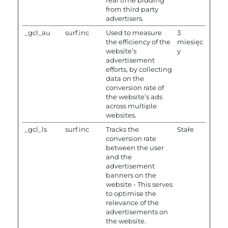
from third party
advertisers.
_gcl_au
surf.inc
Used to measure
3
the efficiency of the
miesięc
website’s
y
advertisement
efforts, by collecting
data on the
conversion rate of
the website’s ads
across multiple
websites.
_gcl_ls
surf.inc
Tracks the
Stałe
conversion rate
between the user
and the
advertisement
banners on the
website - This serves
to optimise the
relevance of the
advertisements on
the website.