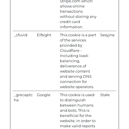
Stripe.com which
allows online
transactions
without storing any
credit card
information.
_cfuvid
Elfsight
This cookie is a part
Sesyjne
of the services
provided by
Cloudflare -
Including load-
balancing,
deliverance of
website content
and serving DNS
connection for
website operators.
_grecaptc
Google
This cookie is used
Stałe
ha
to distinguish
between humans
and bots. This is
beneficial for the
website, in order to
make valid reports