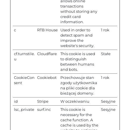
allows online
transactions
without storing any
credit card
information.
c
RTB House
Used in order to
1 rok
detect spam and
improve the
website's security.
cf.turnstile.
Cloudflare
This cookie is used
Stałe
u
to distinguish
between humans
and bots.
CookieCon
Cookiebot
Przechowuje stan
1 rok
sent
zgody użytkownika
na pliki cookie dla
bieżącej domeny.
id
Stripe
W oczekiwaniu
Sesyjne
lsc_private
surf.inc
This cookie is
Sesyjne
necessary for the
cache function. A
cache is used by the