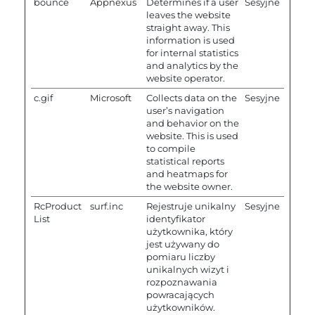
bounce
Appnexus
Determines if a user
Sesyjne
leaves the website
straight away. This
information is used
for internal statistics
and analytics by the
website operator.
c.gif
Microsoft
Collects data on the
Sesyjne
user’s navigation
and behavior on the
website. This is used
to compile
statistical reports
and heatmaps for
the website owner.
RcProduct
surf.inc
Rejestruje unikalny
Sesyjne
List
identyfikator
użytkownika, który
jest używany do
pomiaru liczby
unikalnych wizyt i
rozpoznawania
powracających
użytkowników.