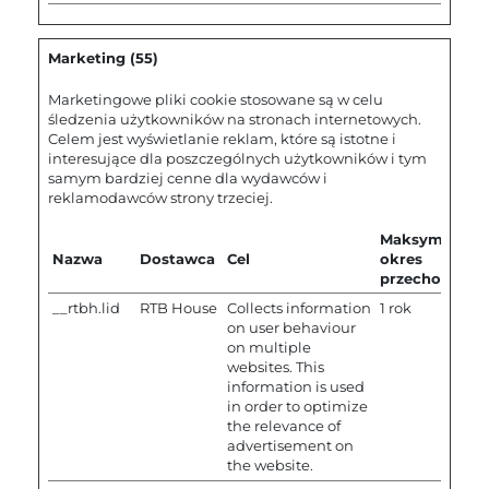
Marketing (55)
Marketingowe pliki cookie stosowane są w celu
śledzenia użytkowników na stronach internetowych.
Celem jest wyświetlanie reklam, które są istotne i
interesujące dla poszczególnych użytkowników i tym
samym bardziej cenne dla wydawców i
reklamodawców strony trzeciej.
Maksymalny
Nazwa
Dostawca
Cel
okres
przechowywa
__rtbh.lid
RTB House
Collects information
1 rok
on user behaviour
on multiple
websites. This
information is used
in order to optimize
the relevance of
advertisement on
the website.