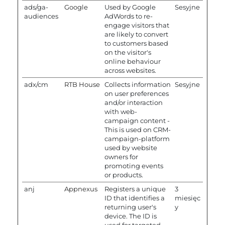
ads/ga-
Google
Used by Google
Sesyjne
audiences
AdWords to re-
engage visitors that
are likely to convert
to customers based
on the visitor's
online behaviour
across websites.
adx/cm
RTB House
Collects information
Sesyjne
on user preferences
and/or interaction
with web-
campaign content -
This is used on CRM-
campaign-platform
used by website
owners for
promoting events
or products.
anj
Appnexus
Registers a unique
3
ID that identifies a
miesięc
returning user's
y
device. The ID is
used for targeted