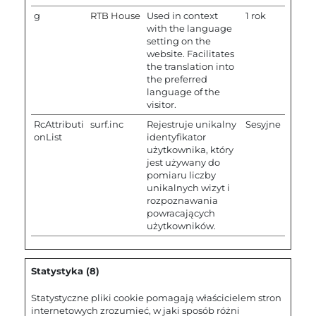
g
RTB House
Used in context
1 rok
with the language
setting on the
website. Facilitates
the translation into
the preferred
language of the
visitor.
RcAttributi
surf.inc
Rejestruje unikalny
Sesyjne
onList
identyfikator
użytkownika, który
jest używany do
pomiaru liczby
unikalnych wizyt i
rozpoznawania
powracających
użytkowników.
Statystyka (8)
Statystyczne pliki cookie pomagają właścicielem stron
internetowych zrozumieć, w jaki sposób różni