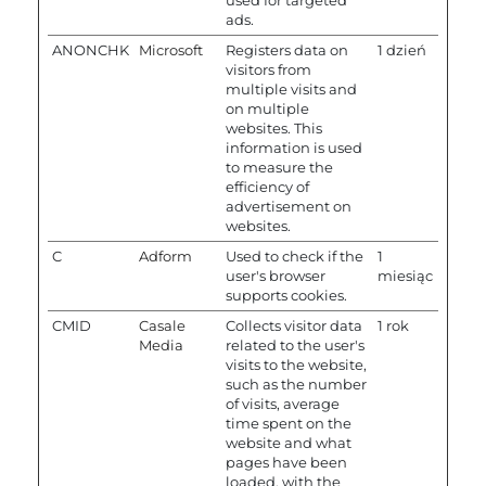
ads.
ANONCHK
Microsoft
Registers data on
1 dzień
visitors from
multiple visits and
on multiple
websites. This
information is used
to measure the
efficiency of
advertisement on
websites.
C
Adform
Used to check if the
1
user's browser
miesiąc
supports cookies.
CMID
Casale
Collects visitor data
1 rok
Media
related to the user's
visits to the website,
such as the number
of visits, average
time spent on the
website and what
pages have been
loaded, with the