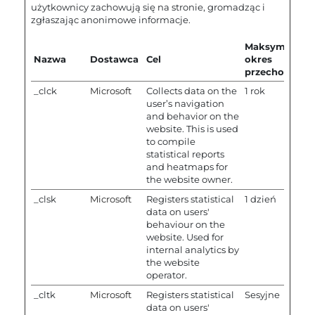
użytkownicy zachowują się na stronie, gromadząc i
zgłaszając anonimowe informacje.
Maksymalny
Nazwa
Dostawca
Cel
okres
przechowywa
_clck
Microsoft
Collects data on the
1 rok
user’s navigation
and behavior on the
website. This is used
to compile
statistical reports
and heatmaps for
the website owner.
_clsk
Microsoft
Registers statistical
1 dzień
data on users'
behaviour on the
website. Used for
internal analytics by
the website
operator.
_cltk
Microsoft
Registers statistical
Sesyjne
data on users'