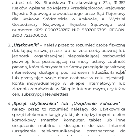
adres: ul. Ks. Stanisława Truszkowskiego 32a, 31-352
Kraków, wpisana do Rejestru Przedsiębiorców Krajowego
Rejestru Sądowego prowadzonego przez Sąd Rejonowy
dla Krakowa Śródmieścia w Krakowie, XI Wydział
Gospodarczy Krajowego Rejestru Sądowego pod
numerem KRS: 0000728287, NIP: 9592006709, REGON:
38001723300000.
„Użytkownik”
– należy przez to rozumieć osobę fizyczną
działającą na swoją rzecz lub na rzecz osoby prawnej lub
jednostki organizacyjnej nieposiadającej osobowości
prawnej, lecz posiadającej na mocy ustawy zdolność
prawną, która skorzystała ze Strony przeglądając witrynę
internetową dostępną pod adresem
https://surf.inc/pl/
lub przesyłając swoje dane osobowe w celu rejestracji
Konta indywidualnego w Sklepie internetowym lub
złożenia zamówienia w Sklepie internetowym, czy też w
celu subskrypcji Newslettera;
„Sprzęt Użytkownika” lub „Urządzenie końcowe”
–
należy przez to rozumieć należący do Użytkownika
sprzęt telekomunikacyjny taki jak między innymi telefon
komórkowy, smartfon, komputer, tablet lub inne
urządzenie mobilne z dostępem do sieci Internet
(urządzenie telekomunikacyjne przeznaczone do