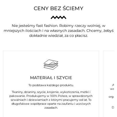
CENY BEZ ŚCIEMY
Nie jesteśmy fast fashion. Robimy rzeczy wolniej, w
mniejszych ilościach i na własnych zasadach. Chcemy, żebyś
dokładnie wiedział, za co płacisz.
MATERIAŁ I SZYCIE
Art
To podstawa każdego produktu.
wspó
Tkaniny, dzianiny, szycie, krojenie, wykończenia, metki i
pakowanie. Produkujemy w 100% Polsce, w sprawdzonych
organ
szwalniach i dziewiarniach z którymi pracujemy od lat. To
długofalowe współprace oparte na zaufaniu i uczciwych
Dla
zasadach.