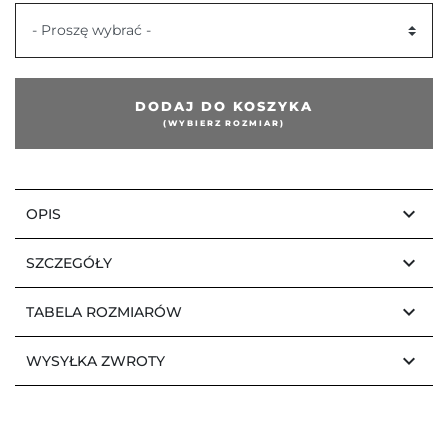
edni
- Proszę wybrać -
DODAJ DO KOSZYKA
(WYBIERZ ROZMIAR)
keyboard_arrow_down
OPIS
keyboard_arrow_down
SZCZEGÓŁY
keyboard_arrow_down
TABELA ROZMIARÓW
keyboard_arrow_down
WYSYŁKA ZWROTY