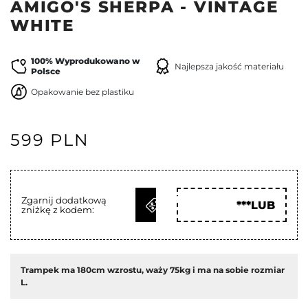
AMIGO'S SHERPA - VINTAGE
WHITE
100% Wyprodukowano w
Najlepsza jakość materiału
Polsce
Opakowanie bez plastiku
599 PLN
ODBIERZ
Zgarnij dodatkową
***LUB
zniżkę z kodem:
KOD
Trampek ma 180cm wzrostu, waży 75kg i ma na sobie rozmiar
L.