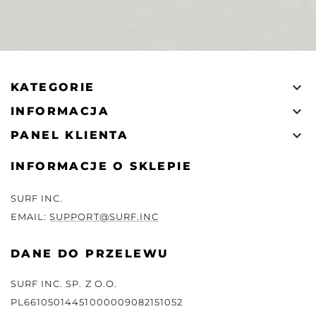

KATEGORIE

INFORMACJA

PANEL KLIENTA
INFORMACJE O SKLEPIE
SURF INC.
EMAIL:
SUPPORT@SURF.INC
DANE DO PRZELEWU
SURF INC. SP. Z O.O.
PL66105014451000009082151052