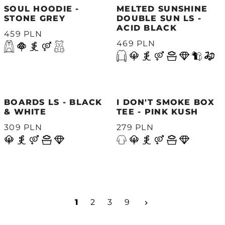
SOUL HOODIE -
MELTED SUNSHINE
STONE GREY
DOUBLE SUN LS -
ACID BLACK
459 PLN
469 PLN
BOARDS LS - BLACK
I DON'T SMOKE BOX
& WHITE
TEE - PINK KUSH
309 PLN
279 PLN
Następny
1
2
3
9
keyboard_arrow_right