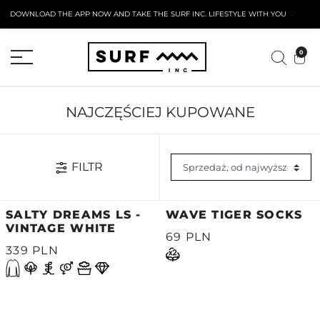
DOWNLOAD THE APP NOW AND TAKE THE SURF INC. LIFESTYLE WITH YOU
🤍
AKTYWNY FORMULARZ ZWROTU
0
NAJCZĘŚCIEJ KUPOWANE
FILTR
SALTY DREAMS LS -
WAVE TIGER SOCKS
VINTAGE WHITE
69 PLN
339 PLN