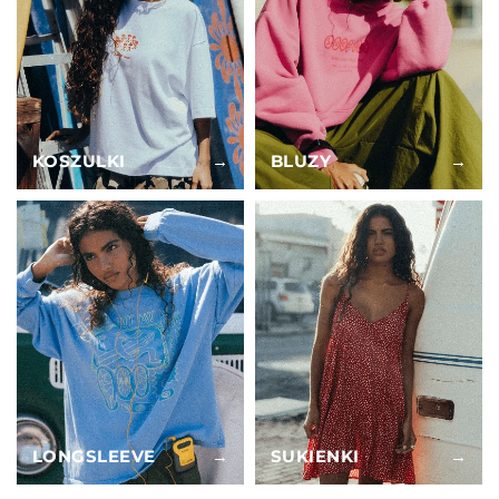
KOSZULKI
→
BLUZY
→
LONGSLEEVE
→
SUKIENKI
→