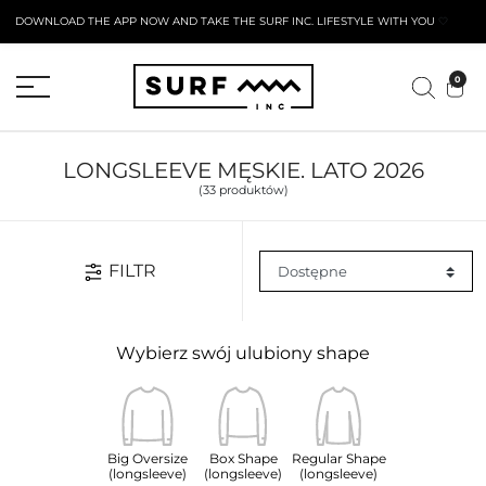
DOWNLOAD THE APP NOW AND TAKE THE SURF INC. LIFESTYLE WITH YOU
🤍
AKTYWNY FORMULARZ ZWROTU
0
LONGSLEEVE MĘSKIE. LATO 2026
(33 produktów)
FILTR
Wybierz swój ulubiony shape
Big Oversize
Box Shape
Regular Shape
(longsleeve)
(longsleeve)
(longsleeve)