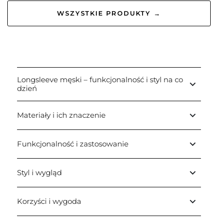
WSZYSTKIE PRODUKTY →
Longsleeve męski – funkcjonalność i styl na co
keyboard_arrow_down
dzień
keyboard_arrow_down
Materiały i ich znaczenie
keyboard_arrow_down
Funkcjonalność i zastosowanie
keyboard_arrow_down
Styl i wygląd
keyboard_arrow_down
Korzyści i wygoda