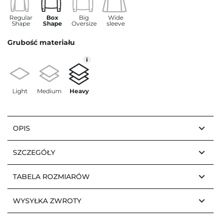
Regular
Box
Big
Wide
Shape
Shape
Oversize
sleeve
Grubość materiału
Light
Medium
Heavy
keyboard_arrow_down
OPIS
keyboard_arrow_down
SZCZEGÓŁY
keyboard_arrow_down
TABELA ROZMIARÓW
keyboard_arrow_down
WYSYŁKA ZWROTY