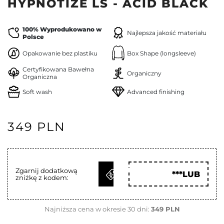
HYPNOTIZE LS - ACID BLACK
100% Wyprodukowano w
Najlepsza jakość materiału
Polsce
Opakowanie bez plastiku
Box Shape (longsleeve)
Certyfikowana Bawełna
Organiczny
Organiczna
Soft wash
Advanced finishing
349 PLN
ODBIERZ
Zgarnij dodatkową
***LUB
zniżkę z kodem:
KOD
Najniższa cena w okresie 30 dni:
349 PLN