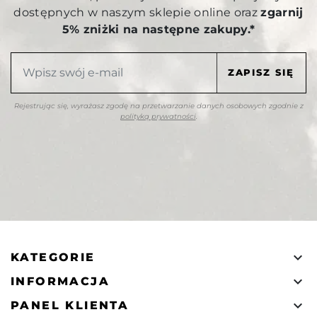
dostępnych w naszym sklepie online oraz
zgarnij
5% zniżki na następne zakupy.*
Rejestrując się, wyrażasz zgodę na przetwarzanie danych osobowych zgodnie z
polityką prywatności
.

KATEGORIE

INFORMACJA

PANEL KLIENTA