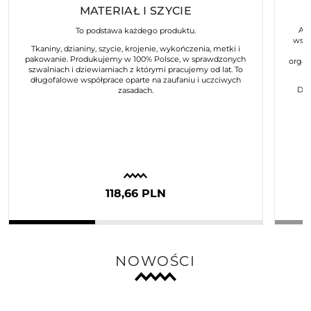
MATERIAŁ I SZYCIE
Art
To podstawa każdego produktu.
wspó
Tkaniny, dzianiny, szycie, krojenie, wykończenia, metki i
pakowanie. Produkujemy w 100% Polsce, w sprawdzonych
organ
szwalniach i dziewiarniach z którymi pracujemy od lat. To
długofalowe współprace oparte na zaufaniu i uczciwych
Dla
zasadach.
118,66 PLN
NOWOŚCI