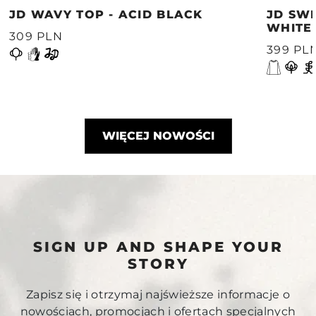
JD WAVY TOP - ACID BLACK
JD SWE
WHITE
309 PLN
399 PL
WIĘCEJ NOWOŚCI
SIGN UP AND SHAPE YOUR
STORY
Zapisz się i otrzymaj najświeższe informacje o
nowościach, promocjach i ofertach specjalnych