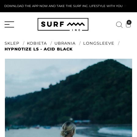
DOWNLOAD THE APP NOW AND TAKE THE SURF INC. LIFESTYLE WITH YOU
🤍
AKTYWNY FORMULARZ ZWROTU
0
SKLEP
KOBIETA
UBRANIA
LONGSLEEVE
HYPNOTIZE LS - ACID BLACK