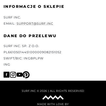
INFORMACJE O SKLEPIE
SURF INC.
EMAIL:
SUPPORT@SURF.INC
DANE DO PRZELEWU
SURF INC. SP. Z O.O.
PL66105014451000009082151052
SWIFT/BIC: INGBPLPW
ING
SURF.INC © 2026 | ALL RIGHTS RESERVED
MADE WITH LOVE BY