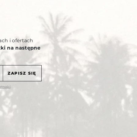
Y
ach i ofertach
żki na następne
atności
.