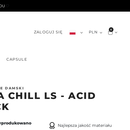
YOU
🤍
0
ZALOGUJ SIĘ
PLN
S
CAPSULE
E DAMSKI
A CHILL LS - ACID
CK
yprodukowano
Najlepsza jakość materiału