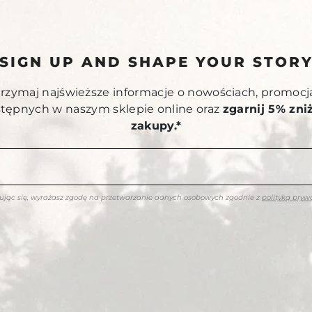
SIGN UP AND SHAPE YOUR STOR
otrzymaj najświeższe informacje o nowościach, promocj
stępnych w naszym sklepie online oraz
zgarnij 5% zni
zakupy.*
rując się, wyrażasz zgodę na przetwarzanie danych osobowych zgodnie z
polityką pryw