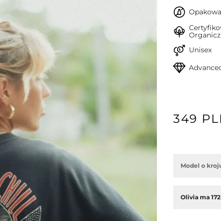
Opakowan
Certyfik
Organicz
Unisex
Advanced
349 P
Model o kroj
Olivia ma 172