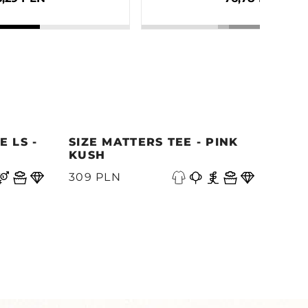
 LS -
SIZE MATTERS TEE - PINK
QUE
KUSH
PAC
N
309 PLN
339