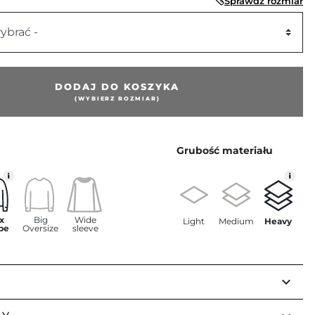
Sprawdź rozmiar
ybrać -
DODAJ DO KOSZYKA
(WYBIERZ ROZMIAR)
Grubość materiału
x
Big
Wide
Light
Medium
Heavy
pe
Oversize
sleeve
keyboard_arrow_down