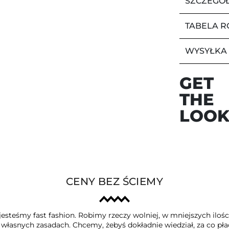
SZCZEGÓ
TABELA 
WYSYŁKA
GET
THE
LOO
CENY BEZ ŚCIEMY
jesteśmy fast fashion. Robimy rzeczy wolniej, w mniejszych iloś
a własnych zasadach. Chcemy, żebyś dokładnie wiedział, za co płac