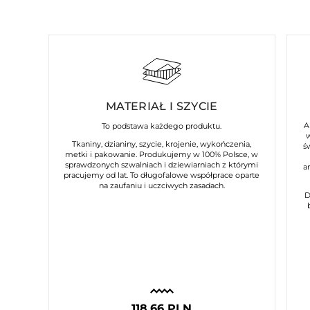
MATERIAŁ I SZYCIE
A
To podstawa każdego produktu.
Tkaniny, dzianiny, szycie, krojenie, wykończenia,
ś
metki i pakowanie. Produkujemy w 100% Polsce, w
sprawdzonych szwalniach i dziewiarniach z którymi
a
pracujemy od lat. To długofalowe współprace oparte
na zaufaniu i uczciwych zasadach.
D
118,66 PLN