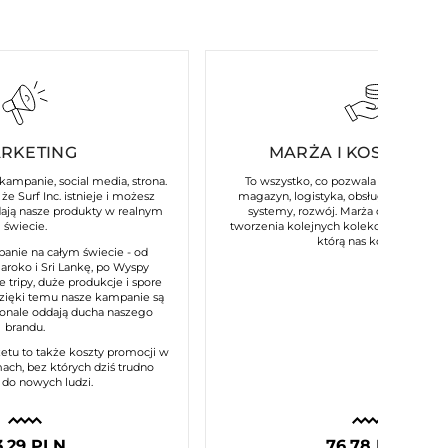
RKETING
MARŻA I KOSZTY ST
 kampanie, social media, strona.
To wszystko, co pozwala naszej marce
że Surf Inc. istnieje i możesz
magazyn, logistyka, obsługa klienta, p
dają nasze produkty w realnym
systemy, rozwój. Marża daje nam m
świecie.
tworzenia kolejnych kolekcji i utrzymani
którą nas kojarzysz.
anie na całym świecie - od
Maroko i Sri Lankę, po Wyspy
e tripy, duże produkcje i spore
dzięki temu nasze kampanie są
konale oddają ducha naszego
brandu.
etu to także koszty promocji w
ach, bez których dziś trudno
 do nowych ludzi.
3,29 PLN
76,78 PLN