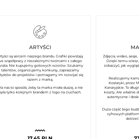
ARTYŚCI
MA
rtyści są sercem naszego brandu. Grafiki powstają
Zdjęcia, wideo, sesje,
we współpracy z niezależnymi twórcami z całego
Dzięki temu wiesz, 
wiata. Nie kupujemy gotowych wzorów. Szukamy
zobaczyć, jak wyglą
talentów, organizujemy konkursy, zapraszamy
rtystów do projektów i pomagamy im rozwijać się
Realizujemy kamp
razem z marką.
Kostaryki, przez 
la nas to sposób, żeby ta marka miała duszę, a nie
Kanaryjskie. To długi
była tylko kolejnym brandem z logo na ciuchach.
koszty. Ale właśnie 
autentyczne i dos
Duża część tego budż
cyfrowych platform
dotrzeć
17,45 PLN
7