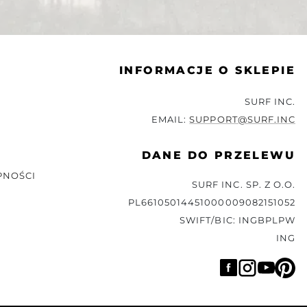
INFORMACJE O SKLEPIE
SURF INC.
EMAIL:
SUPPORT@SURF.INC
DANE DO PRZELEWU
PNOŚCI
SURF INC. SP. Z O.O.
PL66105014451000009082151052
SWIFT/BIC: INGBPLPW
ING