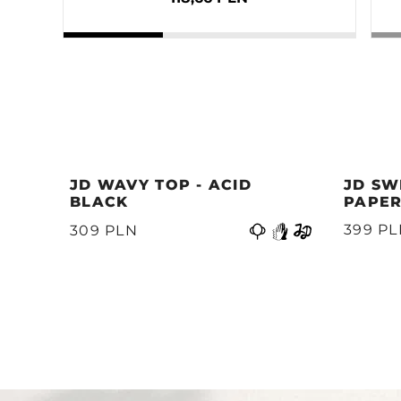
JD WAVY TOP - ACID
JD SW
BLACK
PAPER
Poprzedni
399 P
309 PLN