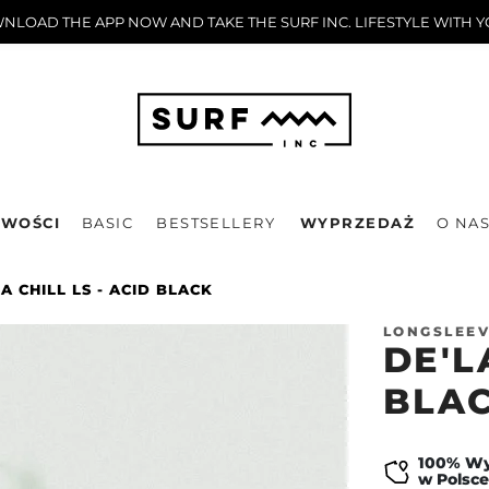
LOAD THE APP NOW AND TAKE THE SURF INC. LIFESTYLE WITH 
WOŚCI
BASIC
BESTSELLERY
WYPRZEDAŻ
O NA
LA CHILL LS - ACID BLACK
LONGSLEEV
DE'L
BLA
100% W
w Polsce