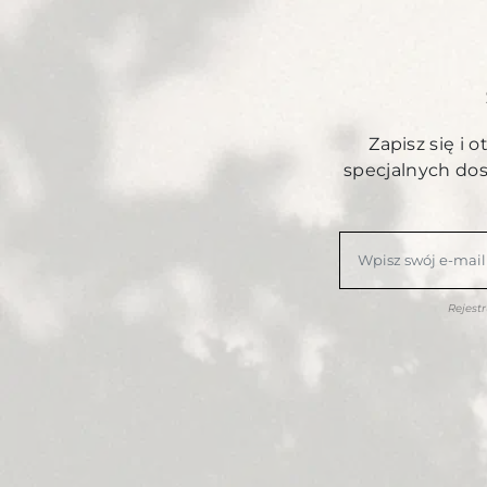
Zapisz się i 
specjalnych do
Rejest