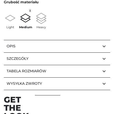
Grubość materiału
Light
Medium
Heavy
keyboard_arrow_down
OPIS
keyboard_arrow_down
SZCZEGÓŁY
keyboard_arrow_down
TABELA ROZMIARÓW
keyboard_arrow_down
WYSYŁKA ZWROTY
GET
THE