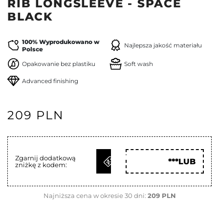
RIB LONGSLEEVE - SPACE
BLACK
100% Wyprodukowano w
Najlepsza jakość materiału
Polsce
Opakowanie bez plastiku
Soft wash
Advanced finishing
209 PLN
ODBIERZ
Zgarnij dodatkową
***LUB
zniżkę z kodem:
KOD
Najniższa cena w okresie 30 dni:
209 PLN