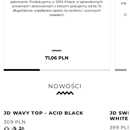
pakowanie. Produkujemy w 100% Polsce, w sprawdzonych
organ
szwalniach i dziewiarniach z którymi pracujemy od lat. To
długofalowe współprace oparte na zaufaniu i uczciwych
Dla
zasadach.
71,06 PLN
NOWOŚCI
JD WAVY TOP - ACID BLACK
JD SWE
WHITE
309 PLN
399 PL