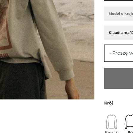
Model o kroj
Klaudia ma 17
- Proszę w
Krój
Regular
Bo