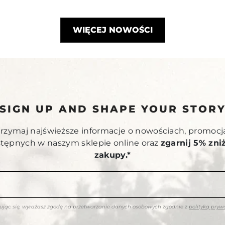
WIĘCEJ NOWOŚCI
SIGN UP AND SHAPE YOUR STOR
otrzymaj najświeższe informacje o nowościach, promocj
stępnych w naszym sklepie online oraz
zgarnij 5% zni
zakupy.*
rując się, wyrażasz zgodę na przetwarzanie danych osobowych zgodnie z
polityką pryw