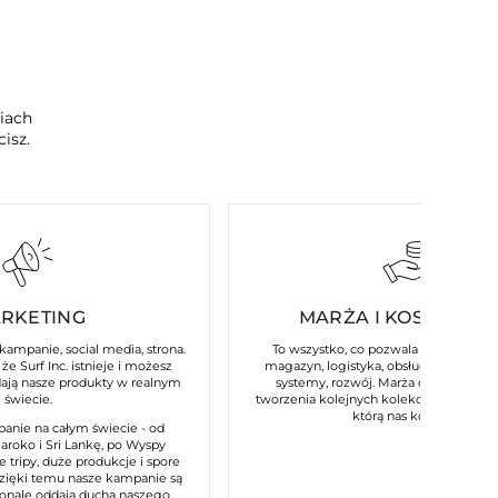
ciach
isz.
RKETING
MARŻA I KOSZTY ST
 kampanie, social media, strona.
To wszystko, co pozwala naszej marce
że Surf Inc. istnieje i możesz
magazyn, logistyka, obsługa klienta, p
dają nasze produkty w realnym
systemy, rozwój. Marża daje nam m
świecie.
tworzenia kolejnych kolekcji i utrzymani
którą nas kojarzysz.
anie na całym świecie - od
Maroko i Sri Lankę, po Wyspy
e tripy, duże produkcje i spore
dzięki temu nasze kampanie są
konale oddają ducha naszego