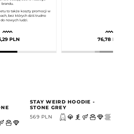
brandu.
etu to także koszty promocji w
ach, bez których dziś trudno
 do nowych ludzi.
3,29 PLN
76,78 PLN
STAY WEIRD HOODIE -
MOR
ONE
STONE GREY
- M
N
569 PLN
499