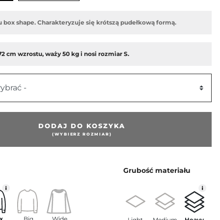
u box shape. Charakteryzuje się krótszą pudełkową formą.
2 cm wzrostu, waży 50 kg i nosi rozmiar S.
ybrać -
DODAJ DO KOSZYKA
(WYBIERZ ROZMIAR)
Grubość materiału
x
Big
Wide
Light
Medium
Heavy