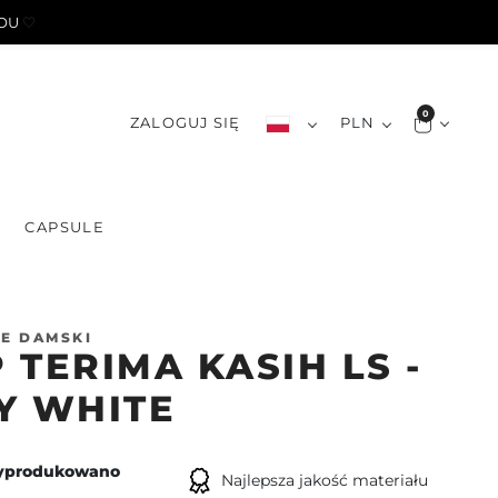
YOU
🤍
0
ZALOGUJ SIĘ
PLN
S
CAPSULE
E DAMSKI
 TERIMA KASIH LS -
Y WHITE
yprodukowano
Najlepsza jakość materiału