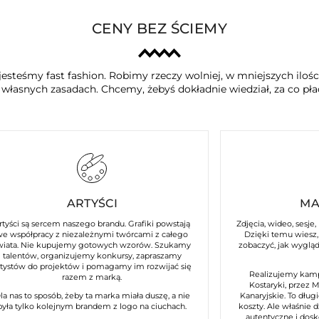
CENY BEZ ŚCIEMY
jesteśmy fast fashion. Robimy rzeczy wolniej, w mniejszych iloś
a własnych zasadach. Chcemy, żebyś dokładnie wiedział, za co płac
ARTYŚCI
MA
rtyści są sercem naszego brandu. Grafiki powstają
Zdjęcia, wideo, sesje,
we współpracy z niezależnymi twórcami z całego
Dzięki temu wiesz, 
wiata. Nie kupujemy gotowych wzorów. Szukamy
zobaczyć, jak wyglą
talentów, organizujemy konkursy, zapraszamy
rtystów do projektów i pomagamy im rozwijać się
Realizujemy kamp
razem z marką.
Kostaryki, przez 
la nas to sposób, żeby ta marka miała duszę, a nie
Kanaryjskie. To długi
była tylko kolejnym brandem z logo na ciuchach.
koszty. Ale właśnie 
autentyczne i dos