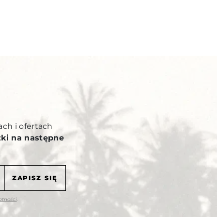
Y
ach i ofertach
żki na następne
atności
.