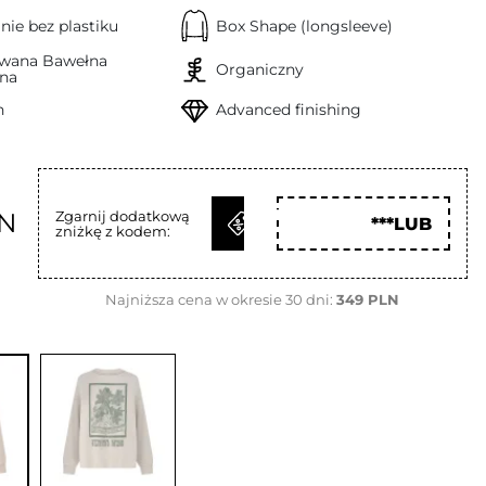
ie bez plastiku
Box Shape (longsleeve)
owana Bawełna
Organiczny
na
h
Advanced finishing
ODBIERZ
LN
Zgarnij dodatkową
***LUB
zniżkę z kodem:
KOD
Najniższa cena w okresie 30 dni:
349 PLN