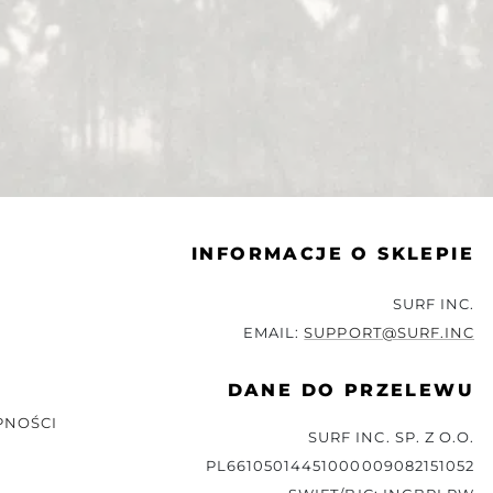
INFORMACJE O SKLEPIE
SURF INC.
EMAIL:
SUPPORT@SURF.INC
DANE DO PRZELEWU
PNOŚCI
SURF INC. SP. Z O.O.
PL66105014451000009082151052