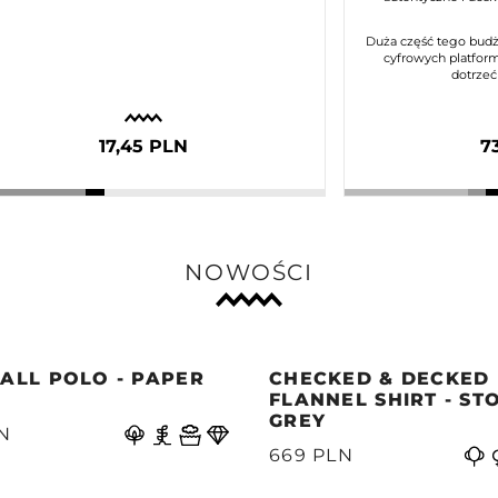
Duża część tego budż
cyfrowych platform
dotrzeć
17,45 PLN
7
NOWOŚCI
ALL POLO - PAPER
CHECKED & DECKED
E
FLANNEL SHIRT - ST
GREY
N
669 PLN