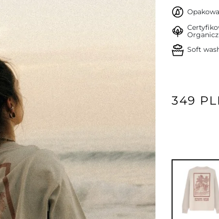
Opakowan
Certyfik
Organicz
Soft was
349 P