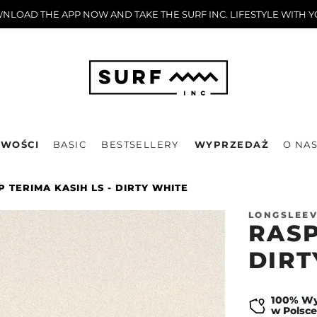
LOAD THE APP NOW AND TAKE THE SURF INC. LIFESTYLE WITH 
WOŚCI
BASIC
BESTSELLERY
WYPRZEDAŻ
O NA
P TERIMA KASIH LS - DIRTY WHITE
LONGSLEEV
RASP
DIRT
100% W
w Polsce