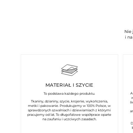
Nie 
i n
MATERIAŁ I SZYCIE
A
To podstawa każdego produktu.
Tkaniny, dzianiny, szycie, krojenie, wykończenia,
ś
metki i pakowanie. Produkujemy w 100% Polsce, w
sprawdzonych szwalniach i dziewiarniach z którymi
a
pracujemy od lat. To długofalowe współprace oparte
na zaufaniu i uczciwych zasadach.
D