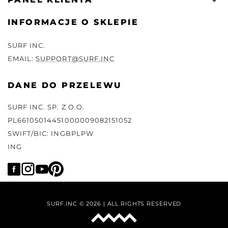

INFORMACJE O SKLEPIE
SURF INC.
EMAIL:
SUPPORT@SURF.INC
DANE DO PRZELEWU
SURF INC. SP. Z O.O.
PL66105014451000009082151052
SWIFT/BIC: INGBPLPW
ING
SURF.INC © 2026 | ALL RIGHTS RESERVED