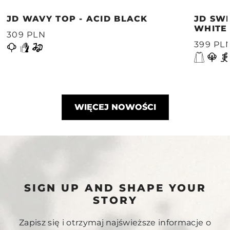
JD WAVY TOP - ACID BLACK
JD SWE
WHITE
309 PLN
399 PL
WIĘCEJ NOWOŚCI
SIGN UP AND SHAPE YOUR
STORY
Zapisz się i otrzymaj najświeższe informacje o