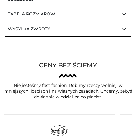
keyboard_arrow_down
TABELA ROZMIARÓW
keyboard_arrow_down
WYSYŁKA ZWROTY
CENY BEZ ŚCIEMY
Nie jesteśmy fast fashion. Robimy rzeczy wolniej, w
mniejszych ilościach i na własnych zasadach. Chcemy, żebyś
dokładnie wiedział, za co płacisz.