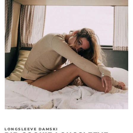
Poprzedni
Nas
LONGSLEEVE DAMSKI