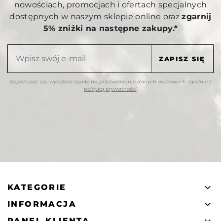
nowościach, promocjach i ofertach specjalnych
dostępnych w naszym sklepie online oraz
zgarnij
5% zniżki na następne zakupy.*
Rejestrując się, wyrażasz zgodę na przetwarzanie danych osobowych zgodnie z
polityką prywatności
.

KATEGORIE

INFORMACJA
PANEL KLIENTA