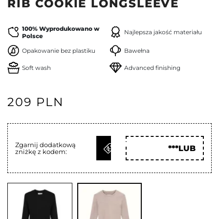
RIB COOKIE LONGSLEEVE
100% Wyprodukowano w
Najlepsza jakość materiału
Polsce
Opakowanie bez plastiku
Bawełna
Soft wash
Advanced finishing
209 PLN
ODBIERZ
Zgarnij dodatkową
***LUB
zniżkę z kodem:
KOD