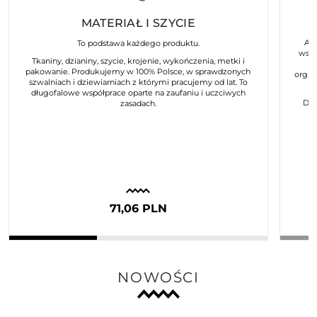
MATERIAŁ I SZYCIE
Art
To podstawa każdego produktu.
wspó
Tkaniny, dzianiny, szycie, krojenie, wykończenia, metki i
pakowanie. Produkujemy w 100% Polsce, w sprawdzonych
organ
szwalniach i dziewiarniach z którymi pracujemy od lat. To
długofalowe współprace oparte na zaufaniu i uczciwych
Dla
zasadach.
71,06 PLN
NOWOŚCI