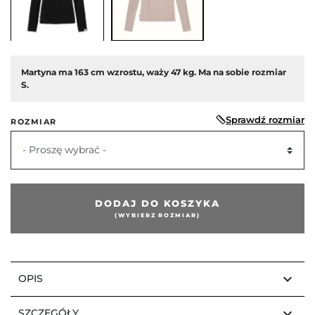
edni
Martyna ma 163 cm wzrostu, waży 47 kg. Ma na sobie rozmiar
S.
Sprawdź rozmiar
ROZMIAR
- Proszę wybrać -
DODAJ DO KOSZYKA
(WYBIERZ ROZMIAR)
keyboard_arrow_down
OPIS
keyboard_arrow_down
SZCZEGÓŁY