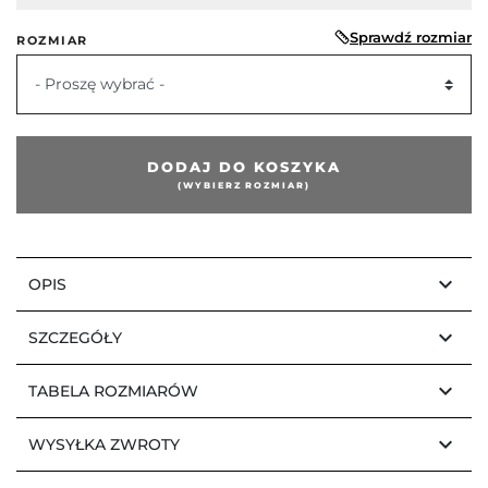
Sprawdź rozmiar
ROZMIAR
- Proszę wybrać -
DODAJ DO KOSZYKA
(WYBIERZ ROZMIAR)
keyboard_arrow_down
OPIS
keyboard_arrow_down
SZCZEGÓŁY
keyboard_arrow_down
TABELA ROZMIARÓW
keyboard_arrow_down
WYSYŁKA ZWROTY