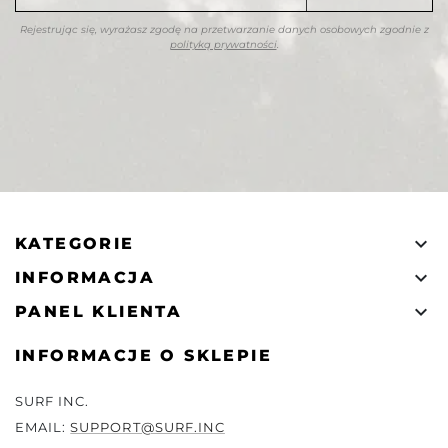
Rejestrując się, wyrażasz zgodę na przetwarzanie danych osobowych zgodnie z
polityką prywatności
.

KATEGORIE

INFORMACJA

PANEL KLIENTA
INFORMACJE O SKLEPIE
SURF INC.
EMAIL:
SUPPORT@SURF.INC