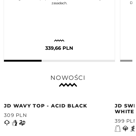
Dla
zasadach.
339,66 PLN
NOWOŚCI
JD WAVY TOP - ACID BLACK
JD SWE
WHITE
309 PLN
399 PL