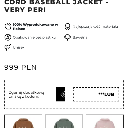
CORD BASEBALL JACKET -
VERY PERI
100% Wyprodukowano w
Najlepsza jakość materiału
Polsce
Opakowanie bez plastiku
Bawełna
Unisex
999 PLN
ODBIERZ
Zgarnij dodatkową
***LUB
zniżkę z kodem:
KOD