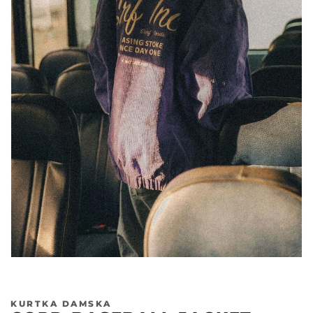
Poprzedni
Nas
KURTKA DAMSKA