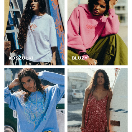
KOSZULKI
→
BLUZY
→