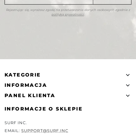
Rejestrując się, wyrażasz zgodę na przetwarzanie danych osobowych zgodnie z
polityką prywatności
.

KATEGORIE

INFORMACJA

PANEL KLIENTA
INFORMACJE O SKLEPIE
SURF INC.
EMAIL:
SUPPORT@SURF.INC