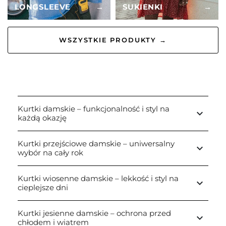
LONGSLEEVE
→
SUKIENKI
→
WSZYSTKIE PRODUKTY →
Kurtki damskie – funkcjonalność i styl na
keyboard_arrow_down
każdą okazję
Kurtki przejściowe damskie – uniwersalny
keyboard_arrow_down
wybór na cały rok
Kurtki wiosenne damskie – lekkość i styl na
keyboard_arrow_down
cieplejsze dni
Kurtki jesienne damskie – ochrona przed
keyboard_arrow_down
chłodem i wiatrem