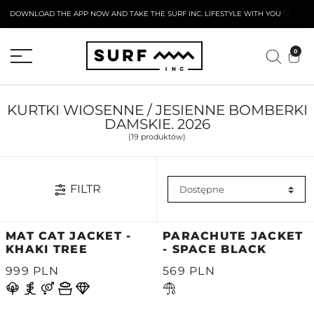
DOWNLOAD THE APP NOW AND TAKE THE SURF INC. LIFESTYLE WITH YOU
🤍
AKTYWNY FORMULARZ ZWROTU
0
KURTKI WIOSENNE / JESIENNE BOMBERKI
DAMSKIE. 2026
(19 produktów)
FILTR
MAT CAT JACKET -
PARACHUTE JACKET
KHAKI TREE
- SPACE BLACK
999 PLN
569 PLN