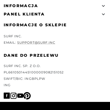

INFORMACJA

PANEL KLIENTA
INFORMACJE O SKLEPIE
SURF INC.
EMAIL:
SUPPORT@SURF.INC
DANE DO PRZELEWU
SURF INC. SP. Z O.O.
PL66105014451000009082151052
SWIFT/BIC: INGBPLPW
ING