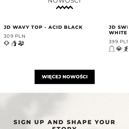
NOWOŚCI
JD WAVY TOP - ACID BLACK
JD SWE
WHITE
309 PLN
399 PL
WIĘCEJ NOWOŚCI
SIGN UP AND SHAPE YOUR
STORY