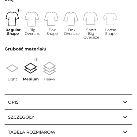
Regular
Big
Box
Box
Short
Loose
Shape
Oversize
Shape
Oversize
Big
Shape
Oversize
Grubość materiału
Light
Medium
Heavy
keyboard_arrow_down
OPIS
keyboard_arrow_down
SZCZEGÓŁY
keyboard_arrow_down
TABELA ROZMIARÓW