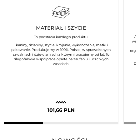
MATERIAŁ I SZYCIE
Art
To podstawa każdego produktu.
wspó
Tkaniny, dzianiny, szycie, krojenie, wykończenia, metki i
pakowanie. Produkujemy w 100% Polsce, w sprawdzonych
organ
szwalniach i dziewiarniach z którymi pracujemy od lat. To
długofalowe współprace oparte na zaufaniu i uczciwych
Dla
zasadach.
101,66 PLN