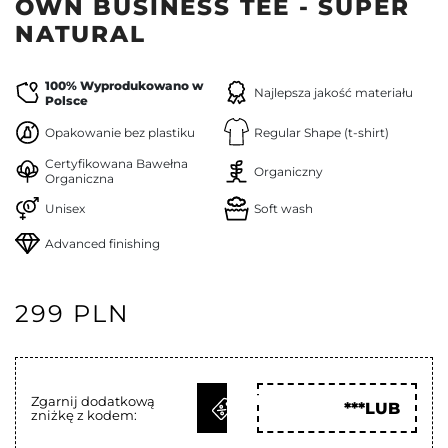
OWN BUSINESS TEE - SUPER
NATURAL
100% Wyprodukowano w
Najlepsza jakość materiału
Polsce
Opakowanie bez plastiku
Regular Shape (t-shirt)
Certyfikowana Bawełna
Organiczny
Organiczna
Unisex
Soft wash
Advanced finishing
299 PLN
ODBIERZ
Zgarnij dodatkową
***LUB
zniżkę z kodem:
KOD