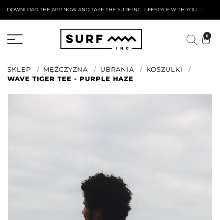
DOWNLOAD THE APP NOW AND TAKE THE SURF INC. LIFESTYLE WITH YOU
🤍
AKTYWNY FORMULARZ ZWROTU
0
SKLEP
MĘŻCZYZNA
UBRANIA
KOSZULKI
WAVE TIGER TEE - PURPLE HAZE