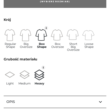
(WYBIERZ ROZMIAR)
Krój
Regular
Big
Box
Box
Short
Loose
Shape
Oversize
Shape
Oversize
Big
Shape
Oversize
Grubość materiału
Light
Medium
Heavy
keyboard_arrow_down
OPIS