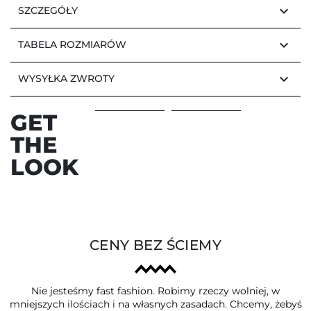
keyboard_arrow_down
SZCZEGÓŁY
keyboard_arrow_down
TABELA ROZMIARÓW
keyboard_arrow_down
WYSYŁKA ZWROTY
GET
THE
LOOK
CENY BEZ ŚCIEMY
Nie jesteśmy fast fashion. Robimy rzeczy wolniej, w
mniejszych ilościach i na własnych zasadach. Chcemy, żebyś