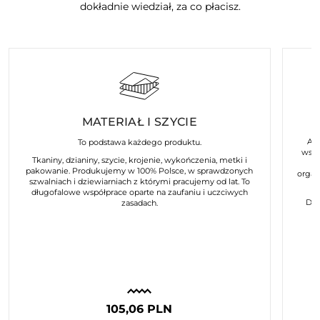
dokładnie wiedział, za co płacisz.
MATERIAŁ I SZYCIE
Art
To podstawa każdego produktu.
wspó
Tkaniny, dzianiny, szycie, krojenie, wykończenia, metki i
pakowanie. Produkujemy w 100% Polsce, w sprawdzonych
organ
szwalniach i dziewiarniach z którymi pracujemy od lat. To
długofalowe współprace oparte na zaufaniu i uczciwych
Dla
zasadach.
105,06 PLN