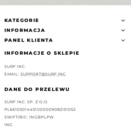

KATEGORIE

INFORMACJA

PANEL KLIENTA
INFORMACJE O SKLEPIE
SURF INC.
EMAIL:
SUPPORT@SURF.INC
DANE DO PRZELEWU
SURF INC. SP. Z O.O.
PL66105014451000009082151052
SWIFT/BIC: INGBPLPW
ING