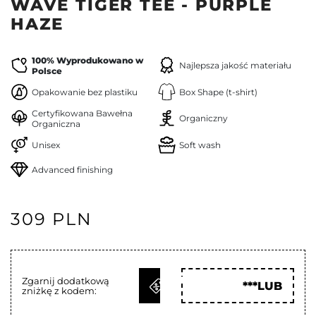
WAVE TIGER TEE - PURPLE
HAZE
100% Wyprodukowano w
Najlepsza jakość materiału
Polsce
Opakowanie bez plastiku
Box Shape (t-shirt)
Certyfikowana Bawełna
Organiczny
Organiczna
Unisex
Soft wash
Advanced finishing
309 PLN
ODBIERZ
Zgarnij dodatkową
***LUB
zniżkę z kodem:
KOD