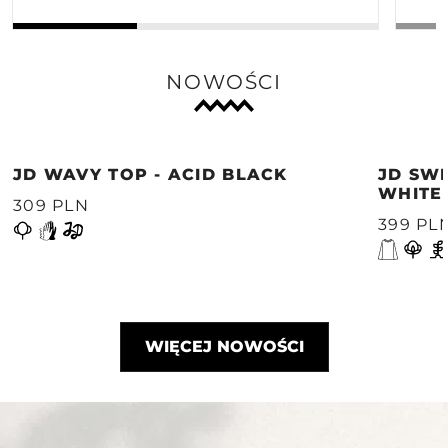
NOWOŚCI
JD WAVY TOP - ACID BLACK
JD SWE
WHITE
309 PLN
399 PL
WIĘCEJ NOWOŚCI