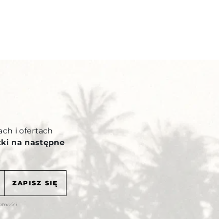
Y
ach i ofertach
żki na następne
atności
.