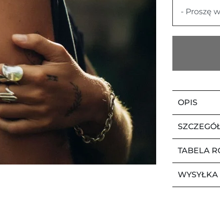
- Proszę w
OPIS
SZCZEGÓ
TABELA 
WYSYŁKA