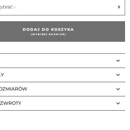
ybrać -
DODAJ DO KOSZYKA
(WYBIERZ ROZMIAR)
keyboard_arrow_down
keyboard_arrow_down
ŁY
keyboard_arrow_down
ROZMIARÓW
keyboard_arrow_down
 ZWROTY