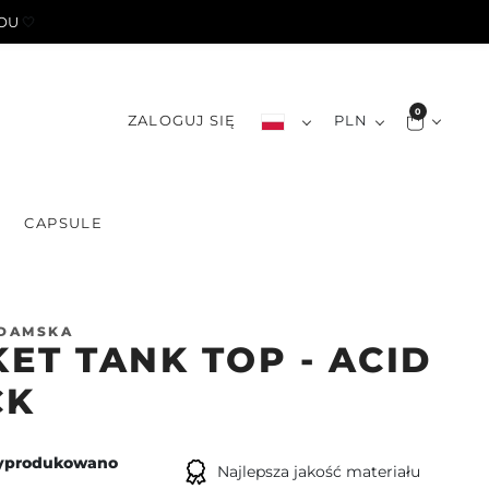
YOU
🤍
0
ZALOGUJ SIĘ
PLN
S
CAPSULE
 DAMSKA
ET TANK TOP - ACID
CK
yprodukowano
Najlepsza jakość materiału