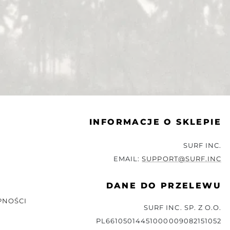
INFORMACJE O SKLEPIE
SURF INC.
EMAIL:
SUPPORT@SURF.INC
DANE DO PRZELEWU
PNOŚCI
SURF INC. SP. Z O.O.
PL66105014451000009082151052