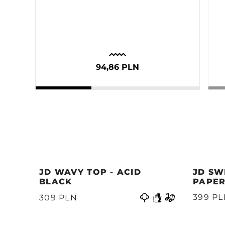
94,86 PLN
JD WAVY TOP - ACID
JD SW
BLACK
PAPER
Poprzedni
399 P
309 PLN