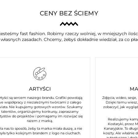
CENY BEZ ŚCIEMY
jesteśmy fast fashion. Robimy rzeczy wolniej, w mniejszych iloś
a własnych zasadach. Chcemy, żebyś dokładnie wiedział, za co płac
ARTYŚCI
MA
rtyści są sercem naszego brandu. Grafiki powstają
Zdjęcia, wideo, sesje,
we współpracy z niezależnymi twórcami z całego
Dzięki temu wiesz, 
wiata. Nie kupujemy gotowych wzorów. Szukamy
zobaczyć, jak wyglą
talentów, organizujemy konkursy, zapraszamy
rtystów do projektów i pomagamy im rozwijać się
Realizujemy kamp
razem z marką.
Kostaryki, przez 
la nas to sposób, żeby ta marka miała duszę, a nie
Kanaryjskie. To długi
była tylko kolejnym brandem z logo na ciuchach.
koszty. Ale właśnie 
autentyczne i dos