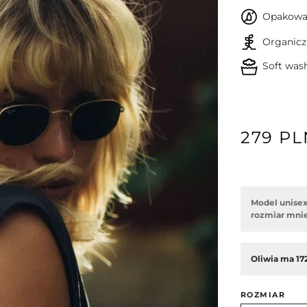
Opakowan
Organicz
Soft was
279 PL
Model unisex
rozmiar mnie
Następny
Oliwia ma 172
ROZMIAR