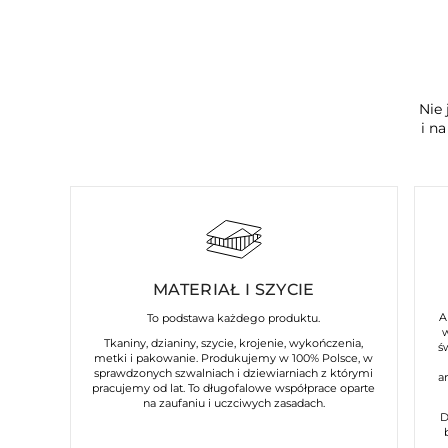
Nie 
i n
MATERIAŁ I SZYCIE
A
To podstawa każdego produktu.
Tkaniny, dzianiny, szycie, krojenie, wykończenia,
ś
metki i pakowanie. Produkujemy w 100% Polsce, w
sprawdzonych szwalniach i dziewiarniach z którymi
a
pracujemy od lat. To długofalowe współprace oparte
na zaufaniu i uczciwych zasadach.
D