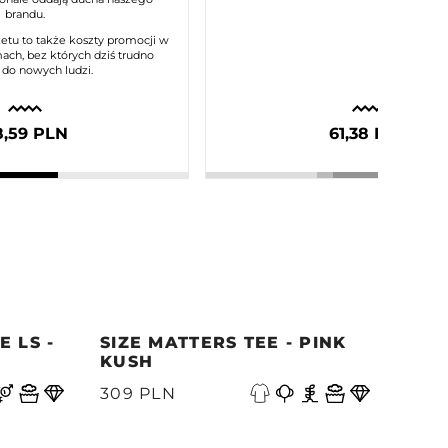
brandu.
etu to także koszty promocji w
ach, bez których dziś trudno
 do nowych ludzi.
8,59 PLN
61,38 PLN
 LS -
SIZE MATTERS TEE - PINK
QUE
KUSH
PAC
N
309 PLN
339