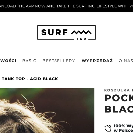
LOAD THE APP NOW AND TAKE THE SURF INC. LIFESTYLE WITH 
WOŚCI
BASIC
BESTSELLERY
WYPRZEDAŻ
O NA
 TANK TOP - ACID BLACK
KOSZULKA
POCK
BLA
100% W
w Polsce