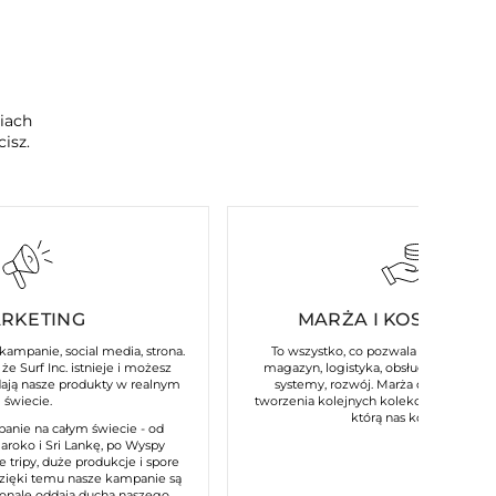
ciach
isz.
RKETING
MARŻA I KOSZTY ST
 kampanie, social media, strona.
To wszystko, co pozwala naszej marce
że Surf Inc. istnieje i możesz
magazyn, logistyka, obsługa klienta, p
dają nasze produkty w realnym
systemy, rozwój. Marża daje nam m
świecie.
tworzenia kolejnych kolekcji i utrzymani
którą nas kojarzysz.
anie na całym świecie - od
Maroko i Sri Lankę, po Wyspy
e tripy, duże produkcje i spore
dzięki temu nasze kampanie są
konale oddają ducha naszego