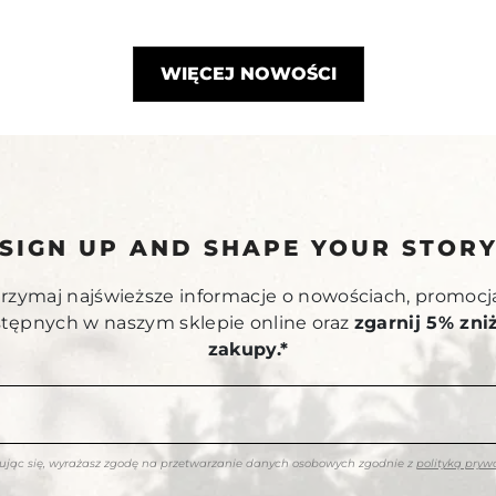
WIĘCEJ NOWOŚCI
SIGN UP AND SHAPE YOUR STOR
otrzymaj najświeższe informacje o nowościach, promocj
stępnych w naszym sklepie online oraz
zgarnij 5% zni
zakupy.*
rując się, wyrażasz zgodę na przetwarzanie danych osobowych zgodnie z
polityką pryw