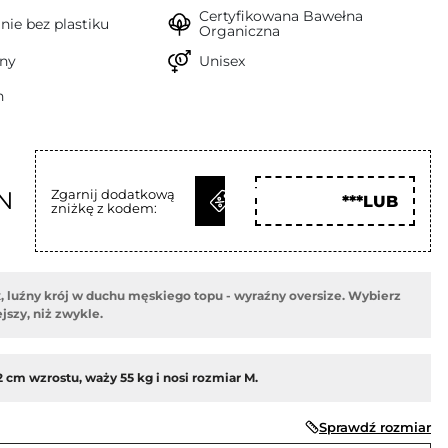
Certyfikowana Bawełna
ie bez plastiku
Organiczna
ny
Unisex
h
ODBIERZ
N
Zgarnij dodatkową
***LUB
zniżkę z kodem:
KOD
, luźny krój w duchu męskiego topu - wyraźny oversize. Wybierz
jszy, niż zwykle.
 cm wzrostu, waży 55 kg i nosi rozmiar M.
Sprawdź rozmiar