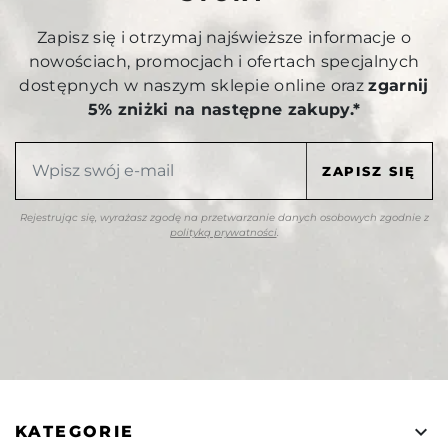
Zapisz się i otrzymaj najświeższe informacje o
nowościach, promocjach i ofertach specjalnych
dostępnych w naszym sklepie online oraz
zgarnij
5% zniżki na następne zakupy.*
Rejestrując się, wyrażasz zgodę na przetwarzanie danych osobowych zgodnie z
polityką prywatności
.

KATEGORIE