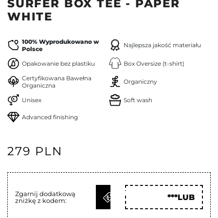
SURFER BOX TEE - PAPER
WHITE
100% Wyprodukowano w
Najlepsza jakość materiału
Polsce
Opakowanie bez plastiku
Box Oversize (t-shirt)
Certyfikowana Bawełna
Organiczny
Organiczna
Unisex
Soft wash
Advanced finishing
279 PLN
ODBIERZ
Zgarnij dodatkową
***LUB
zniżkę z kodem:
KOD