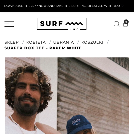
DOWNLOAD THE APP NOW AND TAKE THE SURF INC. LIFESTYLE WITH YOU
🤍
AKTYWNY FORMULARZ ZWROTU
0
SKLEP
KOBIETA
UBRANIA
KOSZULKI
SURFER BOX TEE - PAPER WHITE