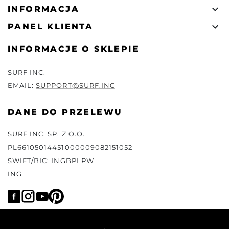

INFORMACJA

PANEL KLIENTA
INFORMACJE O SKLEPIE
SURF INC.
EMAIL:
SUPPORT@SURF.INC
DANE DO PRZELEWU
SURF INC. SP. Z O.O.
PL66105014451000009082151052
SWIFT/BIC: INGBPLPW
ING