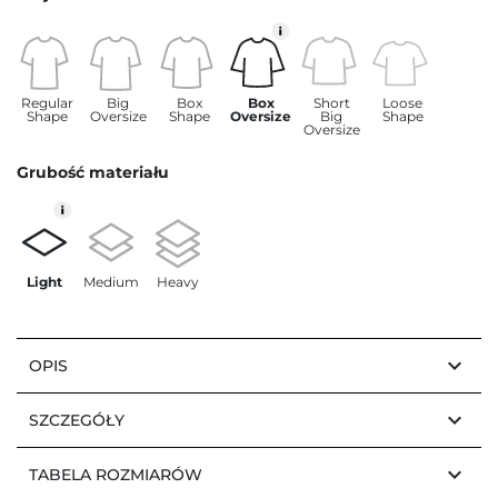
Regular
Big
Box
Box
Short
Loose
Shape
Oversize
Shape
Oversize
Big
Shape
Oversize
Grubość materiału
Light
Medium
Heavy
keyboard_arrow_down
OPIS
keyboard_arrow_down
SZCZEGÓŁY
keyboard_arrow_down
TABELA ROZMIARÓW