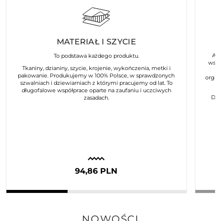
MATERIAŁ I SZYCIE
Art
To podstawa każdego produktu.
wspó
Tkaniny, dzianiny, szycie, krojenie, wykończenia, metki i
pakowanie. Produkujemy w 100% Polsce, w sprawdzonych
organ
szwalniach i dziewiarniach z którymi pracujemy od lat. To
długofalowe współprace oparte na zaufaniu i uczciwych
Dla
zasadach.
94,86 PLN
NOWOŚCI