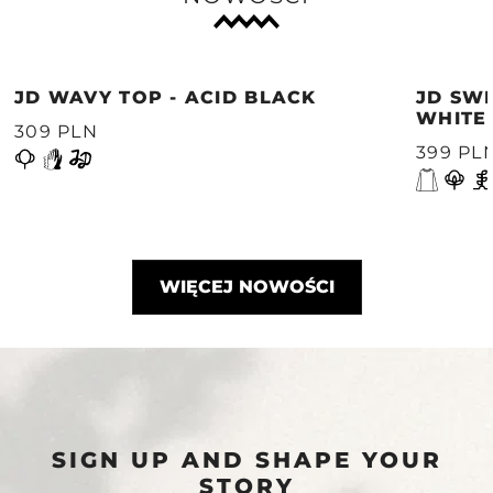
JD WAVY TOP - ACID BLACK
JD SWE
WHITE
309 PLN
399 PL
WIĘCEJ NOWOŚCI
SIGN UP AND SHAPE YOUR
STORY