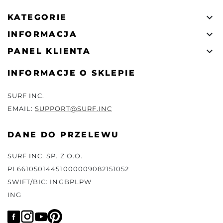

KATEGORIE

INFORMACJA

PANEL KLIENTA
INFORMACJE O SKLEPIE
SURF INC.
EMAIL:
SUPPORT@SURF.INC
DANE DO PRZELEWU
SURF INC. SP. Z O.O.
PL66105014451000009082151052
SWIFT/BIC: INGBPLPW
ING