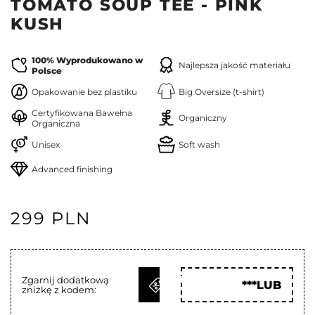
TOMATO SOUP TEE - PINK
KUSH
100% Wyprodukowano w
Najlepsza jakość materiału
Polsce
Opakowanie bez plastiku
Big Oversize (t-shirt)
Certyfikowana Bawełna
Organiczny
Organiczna
Unisex
Soft wash
Advanced finishing
299 PLN
ODBIERZ
Zgarnij dodatkową
***LUB
zniżkę z kodem:
KOD