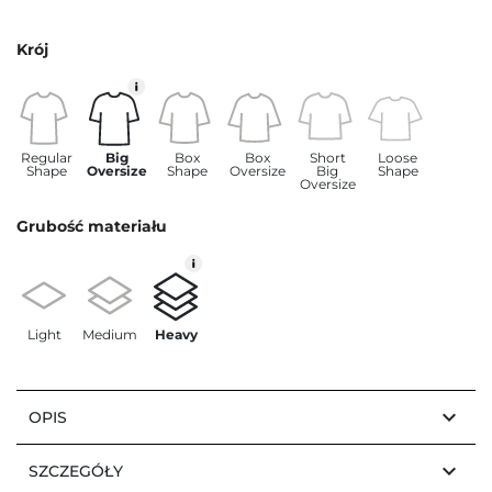
Krój
Regular
Big
Box
Box
Short
Loose
Shape
Oversize
Shape
Oversize
Big
Shape
Oversize
Grubość materiału
Light
Medium
Heavy
keyboard_arrow_down
OPIS
keyboard_arrow_down
SZCZEGÓŁY