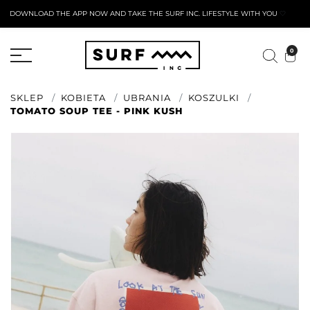
DOWNLOAD THE APP NOW AND TAKE THE SURF INC. LIFESTYLE WITH YOU
🤍
AKTYWNY FORMULARZ ZWROTU
0
SKLEP
KOBIETA
UBRANIA
KOSZULKI
TOMATO SOUP TEE - PINK KUSH