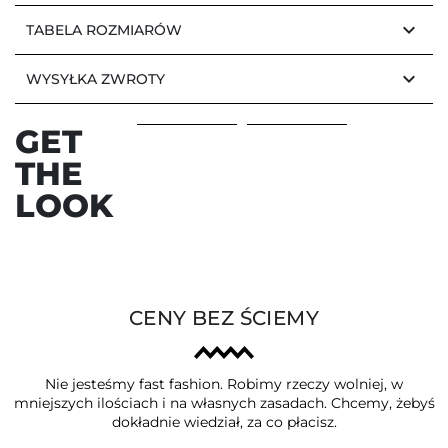
keyboard_arrow_down
TABELA ROZMIARÓW
keyboard_arrow_down
WYSYŁKA ZWROTY
GET
THE
LOOK
CENY BEZ ŚCIEMY
Nie jesteśmy fast fashion. Robimy rzeczy wolniej, w
mniejszych ilościach i na własnych zasadach. Chcemy, żebyś
dokładnie wiedział, za co płacisz.