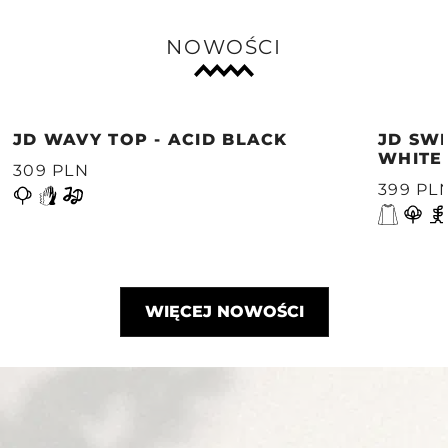
NOWOŚCI
JD WAVY TOP - ACID BLACK
JD SWE
WHITE
309 PLN
399 PL
WIĘCEJ NOWOŚCI