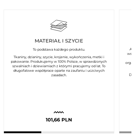
MATERIAŁ I SZYCIE
Art
To podstawa każdego produktu.
wspó
Tkaniny, dzianiny, szycie, krojenie, wykończenia, metki i
pakowanie. Produkujemy w 100% Polsce, w sprawdzonych
organ
szwalniach i dziewiarniach z którymi pracujemy od lat. To
długofalowe współprace oparte na zaufaniu i uczciwych
Dla
zasadach.
101,66 PLN