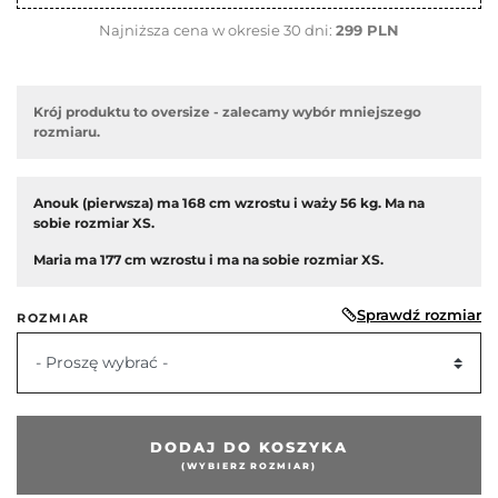
Najniższa cena w okresie 30 dni:
299 PLN
Krój produktu to oversize - zalecamy wybór mniejszego
rozmiaru.
Anouk (pierwsza) ma 168 cm wzrostu i waży 56 kg. Ma na
sobie rozmiar XS.
Maria ma 177 cm wzrostu i ma na sobie rozmiar
XS.
Sprawdź rozmiar
ROZMIAR
- Proszę wybrać -
edni
DODAJ DO KOSZYKA
(WYBIERZ ROZMIAR)