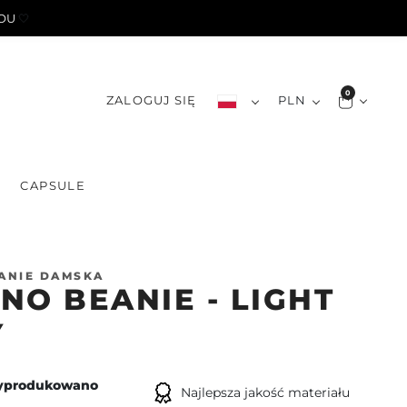
YOU
🤍
0
ZALOGUJ SIĘ
PLN
S
CAPSULE
ANIE DAMSKA
NO BEANIE - LIGHT
Y
yprodukowano
Najlepsza jakość materiału