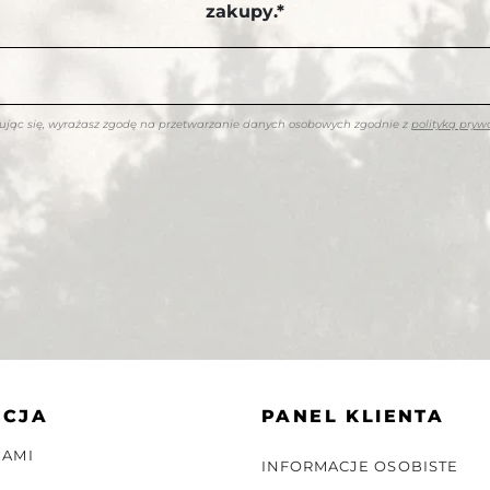
zakupy.*
rując się, wyrażasz zgodę na przetwarzanie danych osobowych zgodnie z
polityką pryw
ACJA
PANEL KLIENTA
NAMI
INFORMACJE OSOBISTE