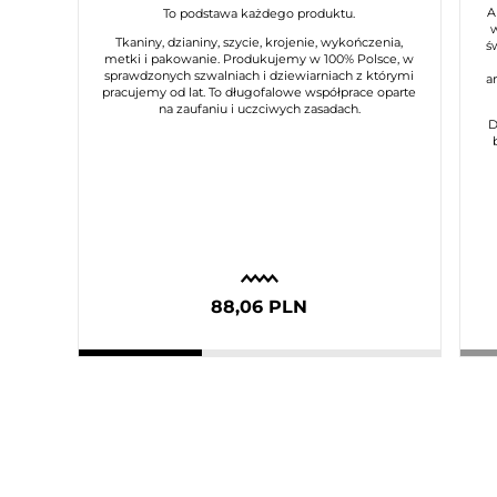
A
To podstawa każdego produktu.
Tkaniny, dzianiny, szycie, krojenie, wykończenia,
ś
metki i pakowanie. Produkujemy w 100% Polsce, w
sprawdzonych szwalniach i dziewiarniach z którymi
a
pracujemy od lat. To długofalowe współprace oparte
na zaufaniu i uczciwych zasadach.
D
88,06 PLN