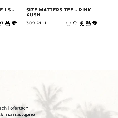
 LS -
SIZE MATTERS TEE - PINK
QUE
KUSH
PAC
N
309 PLN
339
Y
ach i ofertach
żki na następne