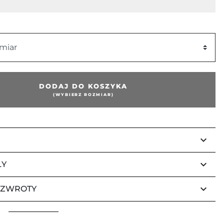
miar
DODAJ DO KOSZYKA
(WYBIERZ ROZMIAR)
keyboard_arrow_down
keyboard_arrow_down
ŁY
keyboard_arrow_down
 ZWROTY