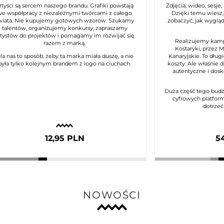
rtyści są sercem naszego brandu. Grafiki powstają
Zdjęcia, wideo, sesje,
we współpracy z niezależnymi twórcami z całego
Dzięki temu wiesz, 
wiata. Nie kupujemy gotowych wzorów. Szukamy
zobaczyć, jak wyglą
talentów, organizujemy konkursy, zapraszamy
rtystów do projektów i pomagamy im rozwijać się
Realizujemy kamp
razem z marką.
Kostaryki, przez 
la nas to sposób, żeby ta marka miała duszę, a nie
Kanaryjskie. To długi
była tylko kolejnym brandem z logo na ciuchach.
koszty. Ale właśnie 
autentyczne i dos
Duża część tego budż
cyfrowych platform
dotrzeć
12,95 PLN
5
NOWOŚCI