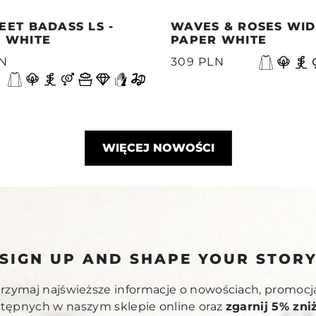
EET BADASS LS -
WAVES & ROSES WIDE
 WHITE
PAPER WHITE
LN
309 PLN
WIĘCEJ NOWOŚCI
SIGN UP AND SHAPE YOUR STOR
otrzymaj najświeższe informacje o nowościach, promocj
stępnych w naszym sklepie online oraz
zgarnij 5% zni