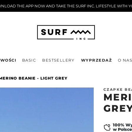
LOAD THE APP NOW AND TAKE THE SURF INC. LIFESTYLE WITH 
WOŚCI
BASIC
BESTSELLERY
WYPRZEDAŻ
O NA
MERINO BEANIE - LIGHT GREY
CZAPKE BE
MERI
GRE
100% W
w Polsce