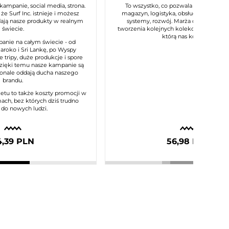
 kampanie, social media, strona.
To wszystko, co pozwala naszej marce
że Surf Inc. istnieje i możesz
magazyn, logistyka, obsługa klienta, p
dają nasze produkty w realnym
systemy, rozwój. Marża daje nam m
świecie.
tworzenia kolejnych kolekcji i utrzymani
którą nas kojarzysz.
anie na całym świecie - od
Maroko i Sri Lankę, po Wyspy
e tripy, duże produkcje i spore
dzięki temu nasze kampanie są
konale oddają ducha naszego
brandu.
etu to także koszty promocji w
ach, bez których dziś trudno
 do nowych ludzi.
4,39 PLN
56,98 PLN