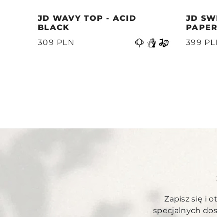
JD WAVY TOP - ACID
JD SW
BLACK
PAPER
Poprzedni
399 P
309 PLN
Zapisz się i 
specjalnych do