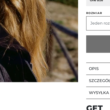
One size
ROZMIAR
Jeden roz
OPIS
SZCZEGÓ
WYSYŁKA
GET