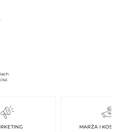
K
ciach
isz.
RKETING
MARŻA I KOSZTY ST