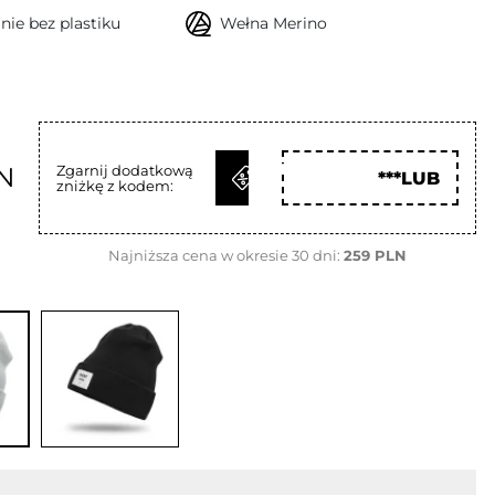
ie bez plastiku
Wełna Merino
ODBIERZ
N
Zgarnij dodatkową
***LUB
zniżkę z kodem:
KOD
Najniższa cena w okresie 30 dni:
259 PLN