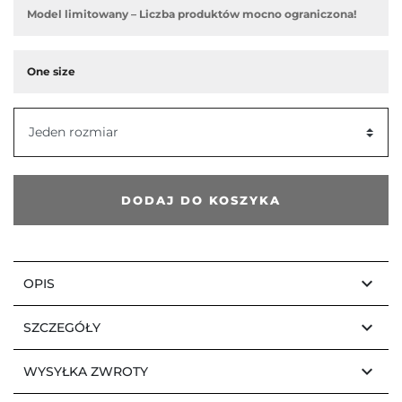
Model limitowany – Liczba produktów mocno ograniczona!
One size
Jeden rozmiar
DODAJ DO KOSZYKA
keyboard_arrow_down
OPIS
keyboard_arrow_down
SZCZEGÓŁY
keyboard_arrow_down
WYSYŁKA ZWROTY