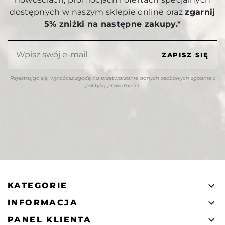
dostępnych w naszym sklepie online oraz
zgarnij
5% zniżki na następne zakupy.*
Rejestrując się, wyrażasz zgodę na przetwarzanie danych osobowych zgodnie z
polityką prywatności
.

KATEGORIE

INFORMACJA

PANEL KLIENTA