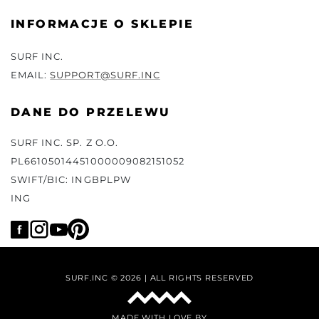
INFORMACJE O SKLEPIE
SURF INC.
EMAIL:
SUPPORT@SURF.INC
DANE DO PRZELEWU
SURF INC. SP. Z O.O.
PL66105014451000009082151052
SWIFT/BIC: INGBPLPW
ING
SURF.INC © 2026 | ALL RIGHTS RESERVED
MADE WITH LOVE BY