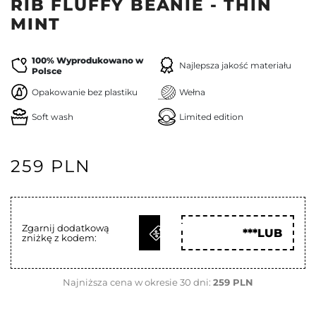
RIB FLUFFY BEANIE - THIN
MINT
100% Wyprodukowano w
Najlepsza jakość materiału
Polsce
Opakowanie bez plastiku
Wełna
Soft wash
Limited edition
259 PLN
ODBIERZ
Zgarnij dodatkową
***LUB
zniżkę z kodem:
KOD
Najniższa cena w okresie 30 dni:
259 PLN