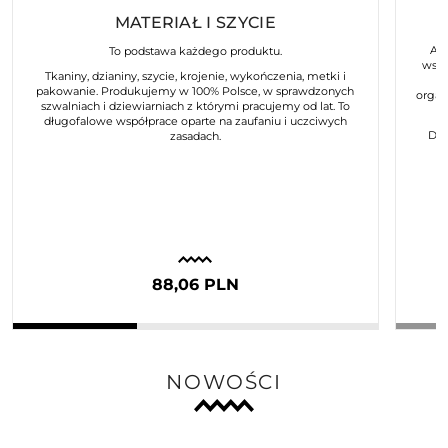
MATERIAŁ I SZYCIE
Art
To podstawa każdego produktu.
wspó
Tkaniny, dzianiny, szycie, krojenie, wykończenia, metki i
pakowanie. Produkujemy w 100% Polsce, w sprawdzonych
organ
szwalniach i dziewiarniach z którymi pracujemy od lat. To
długofalowe współprace oparte na zaufaniu i uczciwych
Dla
zasadach.
88,06 PLN
NOWOŚCI