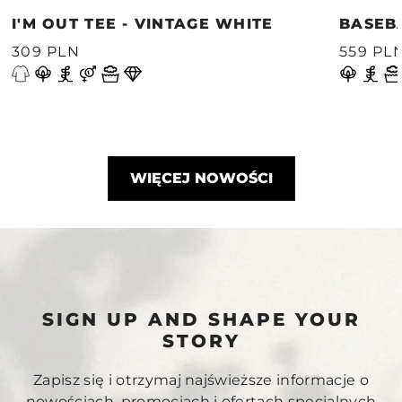
I'M OUT TEE - VINTAGE WHITE
BASEB
309 PLN
559 PL
WIĘCEJ NOWOŚCI
SIGN UP AND SHAPE YOUR
STORY
Zapisz się i otrzymaj najświeższe informacje o
nowościach, promocjach i ofertach specjalnych