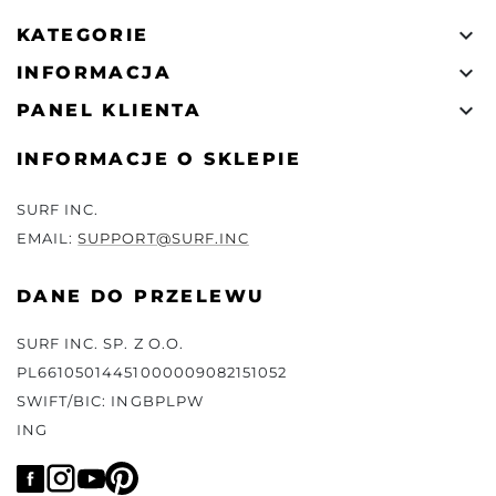

KATEGORIE

INFORMACJA

PANEL KLIENTA
INFORMACJE O SKLEPIE
SURF INC.
EMAIL:
SUPPORT@SURF.INC
DANE DO PRZELEWU
SURF INC. SP. Z O.O.
PL66105014451000009082151052
SWIFT/BIC: INGBPLPW
ING