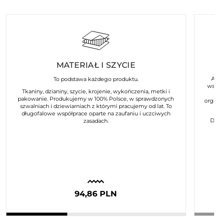
MATERIAŁ I SZYCIE
Art
To podstawa każdego produktu.
wspó
Tkaniny, dzianiny, szycie, krojenie, wykończenia, metki i
pakowanie. Produkujemy w 100% Polsce, w sprawdzonych
organ
szwalniach i dziewiarniach z którymi pracujemy od lat. To
długofalowe współprace oparte na zaufaniu i uczciwych
Dla
zasadach.
94,86 PLN