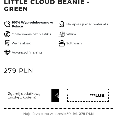
LITTLE CLOUD BEANIE -
GREEN
100% Wyprodukowano w
Najlepsza jakość materiału
Polsce
Opakowanie bez plastiku
Wełna
Wełna alpaki
Soft wash
Advanced finishing
279 PLN
ODBIERZ
Zgarnij dodatkową
***LUB
zniżkę z kodem:
KOD
Najniższa cena w okresie 30 dni:
279 PLN