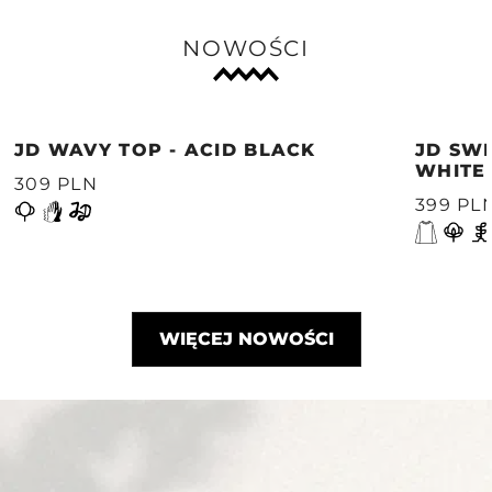
NOWOŚCI
JD WAVY TOP - ACID BLACK
JD SWE
WHITE
309 PLN
399 PL
WIĘCEJ NOWOŚCI