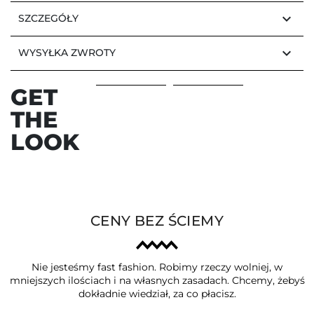
keyboard_arrow_down
SZCZEGÓŁY
keyboard_arrow_down
WYSYŁKA ZWROTY
GET
THE
LOOK
CENY BEZ ŚCIEMY
Nie jesteśmy fast fashion. Robimy rzeczy wolniej, w
mniejszych ilościach i na własnych zasadach. Chcemy, żebyś
dokładnie wiedział, za co płacisz.