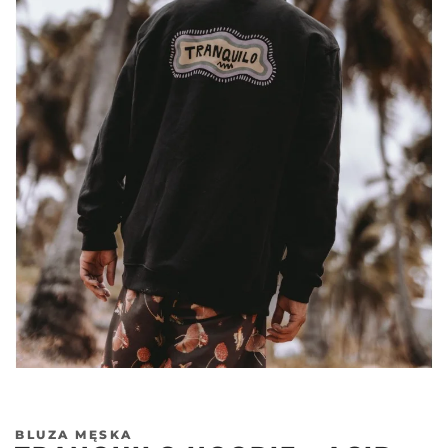
Poprzedni
Nas
BLUZA MĘSKA