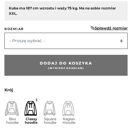
Kuba ma 187 cm wzrostu i waży 75 kg. Ma na sobie rozmiar
XXL.
Sprawdź rozmiar
ROZMIAR
- Proszę wybrać -
edni
DODAJ DO KOSZYKA
(WYBIERZ ROZMIAR)
Krój
Box
Classy
Square
Raglan
hoodie
hoodie
hoodie
Hoodie