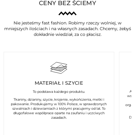
CENY BEZ ŚCIEMY
Nie jesteśmy fast fashion. Robimy rzeczy wolniej, w
mniejszych ilościach i na własnych zasadach. Chcemy, żebyś
dokładnie wiedział, za co płacisz.
MATERIAŁ I SZYCIE
Art
To podstawa każdego produktu.
wspó
Tkaniny, dzianiny, szycie, krojenie, wykończenia, metki i
pakowanie. Produkujemy w 100% Polsce, w sprawdzonych
organ
szwalniach i dziewiarniach z którymi pracujemy od lat. To
długofalowe współprace oparte na zaufaniu i uczciwych
Dla
zasadach.