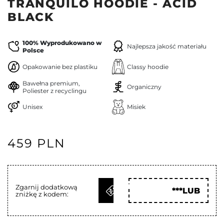
TRANQUILO HOODIE - ACID
BLACK
100% Wyprodukowano w
Najlepsza jakość materiału
Polsce
Opakowanie bez plastiku
Classy hoodie
Bawełna premium,
Organiczny
Poliester z recyclingu
Unisex
Misiek
459 PLN
ODBIERZ
Zgarnij dodatkową
***LUB
zniżkę z kodem:
KOD