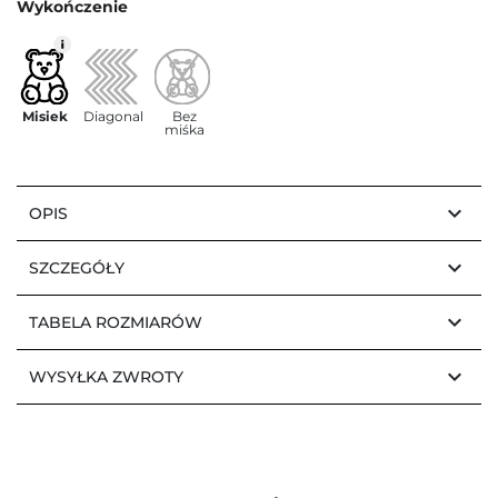
Wykończenie
Misiek
Diagonal
Bez
miśka
keyboard_arrow_down
OPIS
keyboard_arrow_down
SZCZEGÓŁY
keyboard_arrow_down
TABELA ROZMIARÓW
keyboard_arrow_down
WYSYŁKA ZWROTY