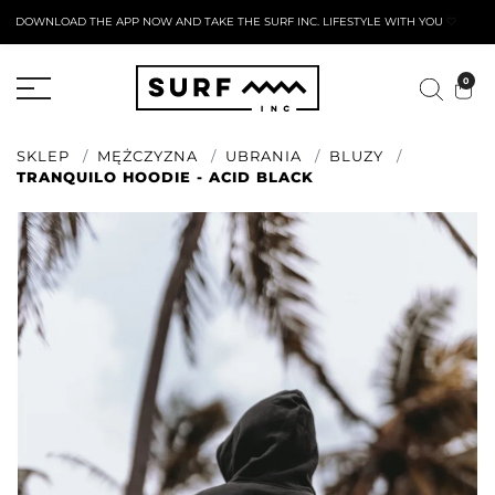
DOWNLOAD THE APP NOW AND TAKE THE SURF INC. LIFESTYLE WITH YOU
🤍
AKTYWNY FORMULARZ ZWROTU
0
SKLEP
MĘŻCZYZNA
UBRANIA
BLUZY
TRANQUILO HOODIE - ACID BLACK