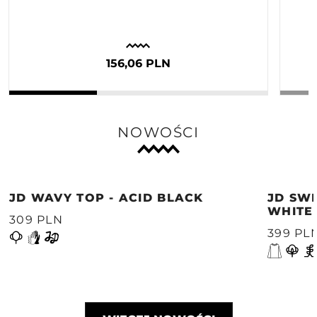
156,06 PLN
NOWOŚCI
JD WAVY TOP - ACID BLACK
JD SWE
WHITE
309 PLN
399 PL