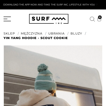
DOWNLOAD THE APP NOW AND TAKE THE SURF INC. LIFESTYLE WITH YOU
🤍
AKTYWNY FORMULARZ ZWROTU
0
SKLEP
MĘŻCZYZNA
UBRANIA
BLUZY
YIN YANG HOODIE - SCOUT COOKIE