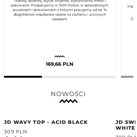
Tkaniny, dzianiny, szycie, krojenie, wykończenia, metki i
pakowanie. Produkujemy w 100% Polsce, w sprawdzonych
organ
szwalniach i dziewiarniach z którymi pracujemy od lat. To
długofalowe współprace oparte na zaufaniu i uczciwych
Dla
zasadach.
169,66 PLN
NOWOŚCI
JD WAVY TOP - ACID BLACK
JD SWE
WHITE
309 PLN