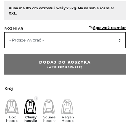
Kuba ma 187 cm wzrostu i waży 75 kg. Ma na sobie rozmiar
XXL.
Sprawdź rozmiar
ROZMIAR
- Proszę wybrać -
DODAJ DO KOSZYKA
(WYBIERZ ROZMIAR)
edni
Krój
Box
Classy
Square
Raglan
hoodie
hoodie
hoodie
Hoodie