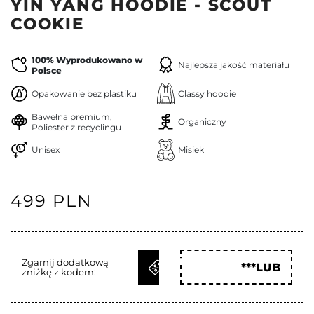
YIN YANG HOODIE - SCOUT
COOKIE
100% Wyprodukowano w
Najlepsza jakość materiału
Polsce
Opakowanie bez plastiku
Classy hoodie
Bawełna premium,
Organiczny
Poliester z recyclingu
Unisex
Misiek
499 PLN
ODBIERZ
Zgarnij dodatkową
***LUB
zniżkę z kodem:
KOD