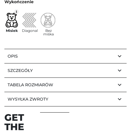
Wykończenie
Misiek
Diagonal
Bez
miśka
keyboard_arrow_down
OPIS
keyboard_arrow_down
SZCZEGÓŁY
keyboard_arrow_down
TABELA ROZMIARÓW
keyboard_arrow_down
WYSYŁKA ZWROTY
GET
THE