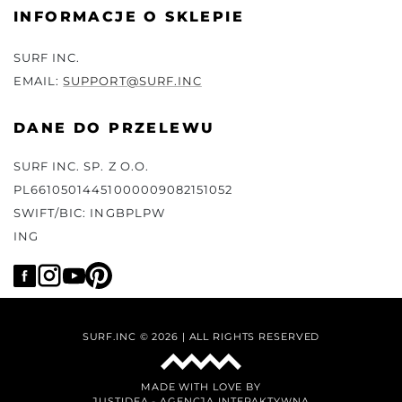
INFORMACJE O SKLEPIE
SURF INC.
EMAIL:
SUPPORT@SURF.INC
DANE DO PRZELEWU
SURF INC. SP. Z O.O.
PL66105014451000009082151052
SWIFT/BIC: INGBPLPW
ING
SURF.INC © 2026 | ALL RIGHTS RESERVED
MADE WITH LOVE BY
JUSTIDEA
-
AGENCJA INTERAKTYWNA