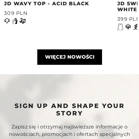
JD WAVY TOP - ACID BLACK
JD SWE
WHITE
309 PLN
399 PL
WIĘCEJ NOWOŚCI
SIGN UP AND SHAPE YOUR
STORY
Zapisz się i otrzymaj najświeższe informacje o
nowościach, promocjach i ofertach specjalnych