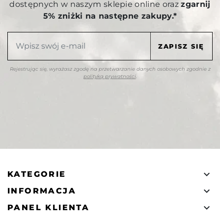
dostępnych w naszym sklepie online oraz
zgarnij
5% zniżki na następne zakupy.*
Rejestrując się, wyrażasz zgodę na przetwarzanie danych osobowych zgodnie z
polityką prywatności
.

KATEGORIE

INFORMACJA

PANEL KLIENTA