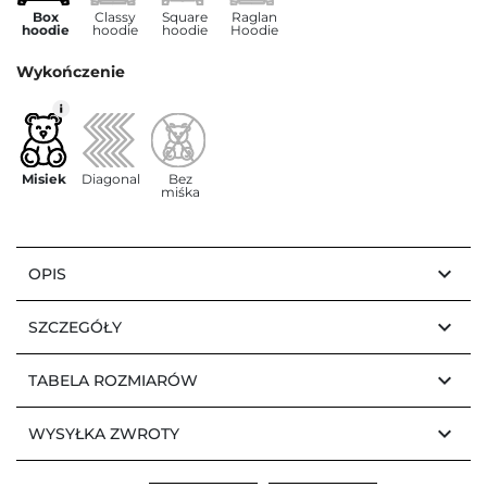
Box
Classy
Square
Raglan
hoodie
hoodie
hoodie
Hoodie
Wykończenie
Misiek
Diagonal
Bez
miśka
keyboard_arrow_down
OPIS
keyboard_arrow_down
SZCZEGÓŁY
keyboard_arrow_down
TABELA ROZMIARÓW
keyboard_arrow_down
WYSYŁKA ZWROTY