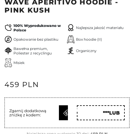
WAVE APERITIVO HOODIE -
PINK KUSH
100% Wyprodukowano w
Najlepsza jakość materiału
Polsce
Opakowanie bez plastiku
Box hoodie (II)
Bawełna premium,
Organiczny
Poliester z recyclingu
Misiek
459 PLN
ODBIERZ
Zgarnij dodatkową
***LUB
zniżkę z kodem:
KOD
Najniższa cena w okresie 30 dni:
459 PLN