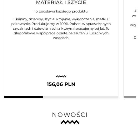
MATERIAŁ I SZYCIE
Art
To podstawa każdego produktu.
wspó
Tkaniny, dzianiny, szycie, krojenie, wykończenia, metki i
pakowanie. Produkujemy w 100% Polsce, w sprawdzonych
organ
szwalniach i dziewiarniach z którymi pracujemy od lat. To
długofalowe współprace oparte na zaufaniu i uczciwych
Dla
zasadach.
156,06 PLN
NOWOŚCI