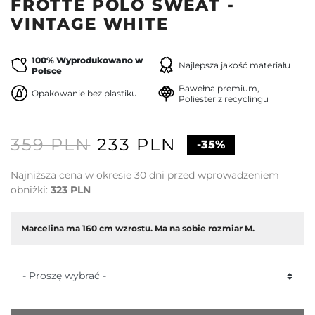
FROTTE POLO SWEAT -
VINTAGE WHITE
100% Wyprodukowano w
Najlepsza jakość materiału
Polsce
Bawełna premium,
Opakowanie bez plastiku
Poliester z recyclingu
359 PLN
233 PLN
-35%
Najniższa cena w okresie 30 dni przed wprowadzeniem
obniżki:
323 PLN
Marcelina ma 160 cm wzrostu. Ma na sobie rozmiar M.
- Proszę wybrać -