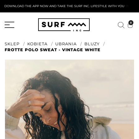
DOWNLOAD THE APP NOW AND TAKE THE SURF INC. LIFESTYLE WITH YOU
🤍
AKTYWNY FORMULARZ ZWROTU
0
SKLEP
KOBIETA
UBRANIA
BLUZY
FROTTE POLO SWEAT - VINTAGE WHITE