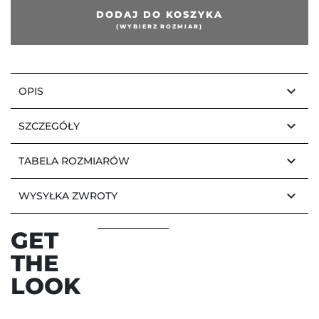
DODAJ DO KOSZYKA
edni
(WYBIERZ ROZMIAR)
keyboard_arrow_down
OPIS
keyboard_arrow_down
SZCZEGÓŁY
keyboard_arrow_down
TABELA ROZMIARÓW
keyboard_arrow_down
WYSYŁKA ZWROTY
GET
THE
LOOK