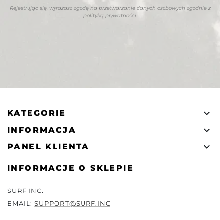
Rejestrując się, wyrażasz zgodę na przetwarzanie danych osobowych zgodnie z
polityką prywatności
.

KATEGORIE

INFORMACJA

PANEL KLIENTA
INFORMACJE O SKLEPIE
SURF INC.
EMAIL:
SUPPORT@SURF.INC