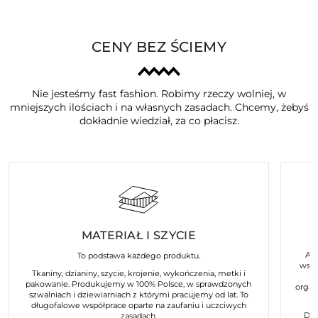
CENY BEZ ŚCIEMY
Nie jesteśmy fast fashion. Robimy rzeczy wolniej, w
mniejszych ilościach i na własnych zasadach. Chcemy, żebyś
dokładnie wiedział, za co płacisz.
MATERIAŁ I SZYCIE
Art
To podstawa każdego produktu.
wspó
Tkaniny, dzianiny, szycie, krojenie, wykończenia, metki i
pakowanie. Produkujemy w 100% Polsce, w sprawdzonych
organ
szwalniach i dziewiarniach z którymi pracujemy od lat. To
długofalowe współprace oparte na zaufaniu i uczciwych
Dla
zasadach.